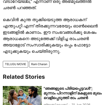
വിടാറേയില്ല," എന്നാണ് ഒരു അഭിമുഖത്തിൽ
ചരൺ പറഞ്ഞത്.
കെവിൻ കുന്ത തൂക്കിയെടുത്ത ആരാധകന്
എന്തുപറ്റി എന്ന് തിരക്കുന്നവരേയും ഓൺലൈൻ
ഇടങ്ങളിൽ കാണാം. ഈ സംഭവങ്ങൾക്കു ശേഷം
ആരാധകനെ അടുത്തേക്ക് വിളിച്ച രാംചരൺ
അയാളോട് സംസാരിക്കുകയും ഒപ്പം ഫോട്ടോ
എടുക്കുകയും ചെയ്തിരുന്നു.
TELUGU MOVIE
Ram Charan
Related Stories
"ഞങ്ങളുടെ പ്രിയപ്പെട്ടവൾ";
മൂന്നാം പിറന്നാളിന് മകളുടെ മുഖം
വെളിപ്പെടുത്തി രാം ചരൺ
ന്യൂസ് ഡെസ്ക്
21 Jun 2026