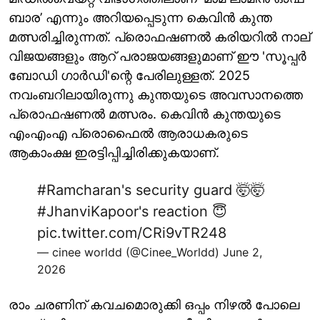
ബാര’ എന്നും അറിയപ്പെടുന്ന കെവിൻ കുന്ത
മത്സരിച്ചിരുന്നത്. പ്രൊഫഷണൽ കരിയറിൽ നാല്
വിജയങ്ങളും ആറ് പരാജയങ്ങളുമാണ് ഈ 'സൂപ്പർ
ബോഡി ഗാർഡി'ന്റെ പേരിലുള്ളത്. 2025
നവംബറിലായിരുന്നു കുന്തയുടെ അവസാനത്തെ
പ്രൊഫഷണൽ മത്സരം. കെവിൻ കുന്തയുടെ
എംഎംഎ പ്രൊഫൈൽ ആരാധകരുടെ
ആകാംക്ഷ ഇരട്ടിപ്പിച്ചിരിക്കുകയാണ്.
#Ramcharan
's security guard 🤯🤯
#JhanviKapoor
's reaction 😇
pic.twitter.com/CRi9vTR248
— cinee worldd (@Cinee_Worldd)
June 2,
2026
രാം ചരണിന് കവചമൊരുക്കി ഒപ്പം നിഴൽ പോലെ