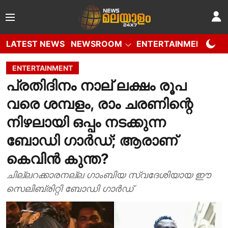
LATEST NEWS
NEWSROOM
ENTERTAINMENT
W
ENTERTAINMENT
പ്രതിദിനം നാല് ലക്ഷം രൂപ
വരെ ശമ്പളം, രാം ചരണിന്റെ
നിഴലായി ഒപ്പം നടക്കുന്ന
ബോഡി ഗാർഡ്; ആരാണ്
കെവിൻ കുന്ത?
ചില്ലറക്കാരനല്ല ഗാംബിയ സ്വദേശിയായ ഈ
സെലിബ്രിറ്റി ബോഡി ഗാർഡ്