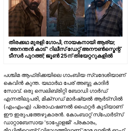
തിരക്കഥ മുരളി ഗോപി, നായകനായി ആര്യ;
'അനന്തൻ കാട് ' റിലീസ് ഡേറ്റ് അനൗൺസ്മെന്റ്
ടീസർ പുറത്ത്; ജൂൺ 25ന് തിയേറ്ററുകളിൽ
പശ്ചിമ ആഫ്രിക്കയിലെ ഗാംബിയ സ്വദേശിയാണ്
കെവിൻ കുന്ത. യഥാർഥ പേര് അബ്ദു കാദിർ
സോവ്. ഒരു സെലിബ്രിറ്റി ബോഡി ഗാർഡ്
എന്നതിലുപരി, മിക്സഡ് മാർഷ്യൽ ആർട്സിൽ
(എംഎംഎ) പ്രൊഫഷണൽ ഫൈറ്റർ കൂടിയാണ്
ഈ ഇരുപത്തേഴുകാരൻ. കോംബാറ്റ് സ്‌പോർട്സ്
ഡാറ്റാബേസായ 'ടാപ്പോളജി' പ്രകാരം,
മിഡിൽവെയ്റ്റ് വിഭാഗത്തിലാണ് ‘മാമ ലാമിൻ ഓഫ്