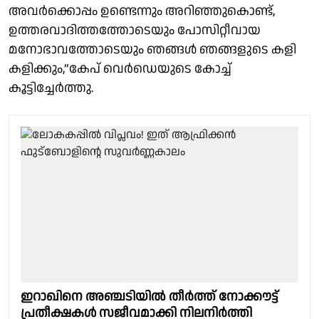
അവർക്കൊപ്പം ഉണ്ടെന്നും അറിഞ്ഞുകൊണ്ട്,
ഉത്തരവാദിത്തത്തോടെയും പോസിറ്റീവായ
മനോഭാവത്തോടെയും ഞങ്ങൾ ഞങ്ങളുടെ കളി
കളിക്കും,”കേപ് വെർഡെയുടെ കോച്ച്
കൂട്ടിച്ചേർത്തു.
ഇറാഖിനെ അഞ്ചടിയിൽ തീർത്ത് നോക്കൗട്ട്
പ്രതീക്ഷകൾ സജീവമാക്കി നിലനിർത്തി