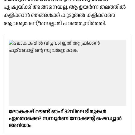
ഏഷ്യയ്ക്ക് അങ്ങനെയല്ല. ആ ഉയർന്ന തലത്തിൽ
കളിക്കാൻ ഞങ്ങൾക്ക് കൂടുതൽ കളിക്കാരെ
ആവശ്യമാണ്,"സെല്ലാമി പറഞ്ഞുനിർത്തി.
ലോകകപ്പ് റൗണ്ട് ഓഫ് 32വിലെ ടീമുകൾ
ഏതൊക്കെ? സമ്പൂർണ നോക്കൗട്ട് ഷെഡ്യൂൾ
അറിയാം