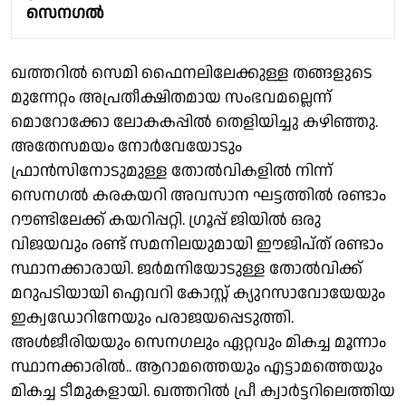
സെനഗൽ
ഖത്തറിൽ സെമി ഫൈനലിലേക്കുള്ള തങ്ങളുടെ
മുന്നേറ്റം അപ്രതീക്ഷിതമായ സംഭവമല്ലെന്ന്
മൊറോക്കോ ലോകകപ്പിൽ തെളിയിച്ചു കഴിഞ്ഞു.
അതേസമയം നോർവേയോടും
ഫ്രാൻസിനോടുമുള്ള തോൽവികളിൽ നിന്ന്
സെനഗൽ കരകയറി അവസാന ഘട്ടത്തിൽ രണ്ടാം
റൗണ്ടിലേക്ക് കയറിപ്പറ്റി. ഗ്രൂപ്പ് ജിയിൽ ഒരു
വിജയവും രണ്ട് സമനിലയുമായി ഈജിപ്ത് രണ്ടാം
സ്ഥാനക്കാരായി. ജർമനിയോടുള്ള തോൽവിക്ക്
മറുപടിയായി ഐവറി കോസ്റ്റ് ക്യുറസാവോയേയും
ഇക്വഡോറിനേയും പരാജയപ്പെടുത്തി.
അൾജീരിയയും സെനഗലും ഏറ്റവും മികച്ച മൂന്നാം
സ്ഥാനക്കാരിൽ.. ആറാമത്തെയും എട്ടാമത്തെയും
മികച്ച ടീമുകളായി. ഖത്തറിൽ പ്രീ ക്വാർട്ടറിലെത്തിയ