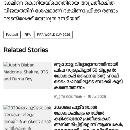
ദക്ഷിണ കൊറിയയ്‌ക്കെതിരായ അപ്രതീക്ഷിത
വിജയത്തിന് ശേഷമാണ് ദക്ഷിണാഫ്രിക്ക രണ്ടാം
റൗണ്ടിലേക്ക് യോഗ്യത നേടിയത്.
Football
FIFA
FIFA WORLD CUP 2026
Related Stories
ആഗോള വിദ്യാഭ്യാസത്തിനായി
ഫിഫ സ്വരൂപിച്ചത് 50 മില്ല്യൺ;
ലോകകപ്പ് ഫൈനലിൻ്റെ ഹാഫ്
ടൈം ഷോയിലൂടെ ബാക്കി കൂടി
കണ്ടെത്തണം
ന്യൂസ് ഡെസ്ക്
15 Jul 2026
2030ലെ ഫുട്ബോൾ
ലോകകപ്പിലും നെയ്മർ
കളിക്കുമോ? പ്രതീക്ഷകൾ
അസ്തമിച്ചിട്ടില്ലെന്ന് ആരാധകർ,