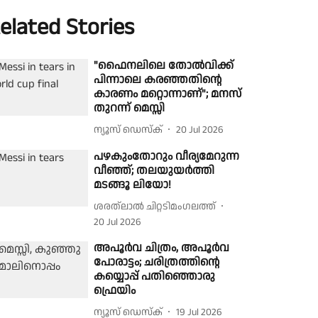
elated Stories
"ഫൈനലിലെ തോൽവിക്ക്
പിന്നാലെ കരഞ്ഞതിൻ്റെ
കാരണം മറ്റൊന്നാണ്"; മനസ്
തുറന്ന് മെസ്സി
ന്യൂസ് ഡെസ്ക്
20 Jul 2026
പഴകുംതോറും വീര്യമേറുന്ന
വീഞ്ഞ്; തലയുയർത്തി
മടങ്ങൂ ലിയോ!
ശരത്‌ലാൽ ചിറ്റടിമംഗലത്ത്
20 Jul 2026
അപൂര്‍വ ചിത്രം, അപൂര്‍വ
പോരാട്ടം; ചരിത്രത്തിന്റെ
കയ്യൊപ്പ് പതിഞ്ഞൊരു
ഫ്രെയിം
ന്യൂസ് ഡെസ്ക്
19 Jul 2026