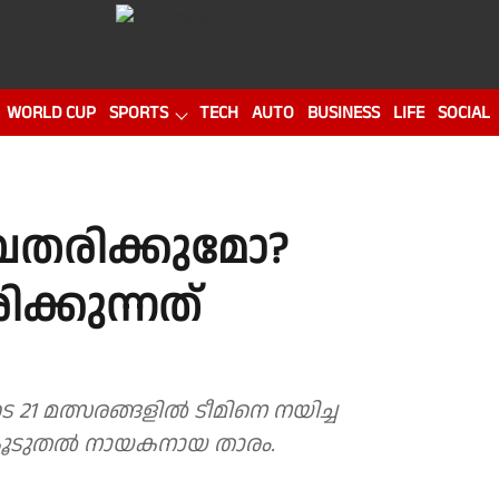
WORLD CUP
SPORTS
TECH
AUTO
BUSINESS
LIFE
SOCIAL
വതരിക്കുമോ?
ക്കുന്നത്
 21 മത്സരങ്ങളിൽ ടീമിനെ നയിച്ച
 കൂടുതൽ നായകനായ താരം.