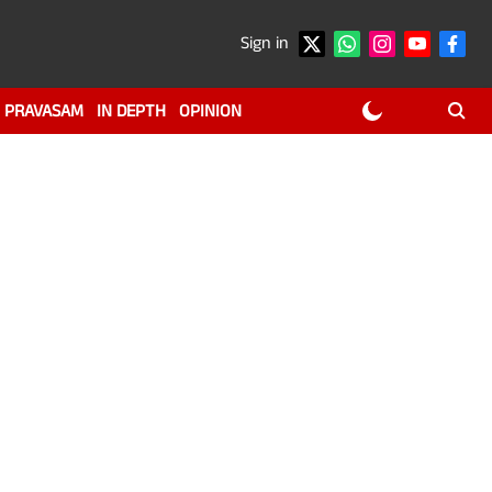
Sign in
PRAVASAM
IN DEPTH
OPINION