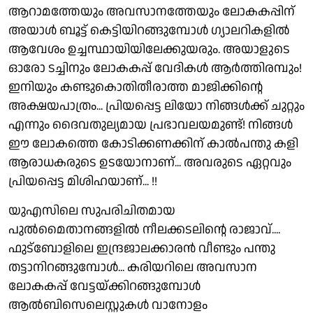
ആറാമത്തേയും അവസാനത്തേയും ലോകകപ്പിന്
അയാൾ ബൂട്ട് കെട്ടിയിറങ്ങുമ്പോൾ ഗ്യാലറികളിൽ
ആവേശം ഉച്ചസ്ഥായിയിലേക്കുയരും. അയാളുടെ
ഓരോ ടച്ചിനും ലോകകപ്പ് വേദികൾ ആർത്തിരമ്പും!
ഇനിയും കണ്ടുകൊതിതീരാത്ത മാജിക്കിൻ്റെ
അക്ഷയപാത്രം... പ്രിയപ്പെട്ട ലിയോ നിങ്ങൾക്ക് ചുറ്റും
എന്നും ദൈവതുല്യമായ പ്രഭാവലയമുണ്ട്! നിങ്ങൾ
ഈ ലോകത്തെ കോടിക്കണക്കിന് കാൽപന്തു കളി
ആരാധകരുടെ ഉടയോനാണ്... അവരുടെ ഏറ്റവും
പ്രിയപ്പെട്ട മിശിഹയാണ്... !!
യുഎസിലെ സുപരിചിതമായ
പുൽമൈതാനങ്ങളിൽ നീലക്കടലിൻ്റെ രാജാവ്....
ഫുട്ബോളിലെ ഇന്ദ്രജാലക്കാരൻ വീണ്ടും പന്തു
തട്ടാനിറങ്ങുമ്പോൾ... കരിയറിലെ അവസാന
ലോകകപ്പ് വേട്ടയ്ക്കിറങ്ങുമ്പോൾ
ആൽബിസെലെസ്റ്റുകൾ വാനോളം