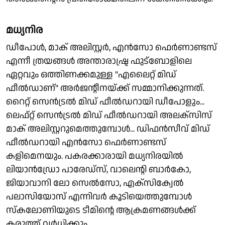
മധ്യനിര
ഡീപോൾ, മാക് അലിസ്റ്റർ, എൻസോ ഫെർണാണ്ടസ്
എന്നീ ത്രയങ്ങൾ അന്താരാഷ്ട്ര ഫുട്‌ബോളിലെ
ഏറ്റവും ഒത്തിണക്കമുള്ള "എലൈറ്റ് മിഡ്‌
ഫീൽഡാണ്" അർജൻ്റീനയ്ക്ക് സമ്മാനിക്കുന്നത്.
റൈറ്റ് സെൻട്രൽ മിഡ് ഫീൽഡറായി ഡീപോളും...
ലെഫ്റ്റ് സെൻട്രൽ മിഡ് ഫീൽഡറായി അലക്സിസ്
മാക് അലിസ്റ്ററുമെത്തുമ്പോൾ... ഡിഫൻസീവ് മിഡ്
ഫീൽഡറായി എൻസോ ഫെർണാണ്ടസ്
കളിമെനയും. പകരക്കാരായി മധ്യനിരയില്‍
ലിയാന്‍ഡ്രോ പാരേഡ്‌സ്, വാലെൻ്റി ബാര്‍കോ,
ജിയാവാനി ലോ സെല്‍സോ, എക്സി‌‌ക്വേല്‍
പലാസിയോസ് എന്നിവർ കൂടിയെത്തുമ്പോൾ
സ്കലോണിയുടെ ടീമിൻ്റെ ആക്രമണങ്ങൾക്ക്
കരുത്ത് വർധിക്കും...