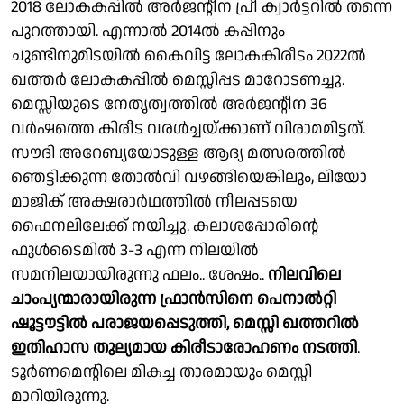
2018 ലോകകപ്പിൽ അർജൻ്റീന പ്രീ ക്വാർട്ടറിൽ തന്നെ
പുറത്തായി. എന്നാൽ 2014ൽ കപ്പിനും
ചുണ്ടിനുമിടയിൽ കൈവിട്ട ലോകകിരീടം 2022ൽ
ഖത്തർ ലോകകപ്പിൽ മെസ്സിപ്പട മാറോടണച്ചു.
മെസ്സിയുടെ നേതൃത്വത്തിൽ അർജൻ്റീന 36
വർഷത്തെ കിരീട വരൾച്ചയ്ക്കാണ് വിരാമമിട്ടത്.
സൗദി അറേബ്യയോടുള്ള ആദ്യ മത്സരത്തിൽ
ഞെട്ടിക്കുന്ന തോൽവി വഴങ്ങിയെങ്കിലും, ലിയോ
മാജിക് അക്ഷരാർഥത്തിൽ നീലപ്പടയെ
ഫൈനലിലേക്ക് നയിച്ചു. കലാശപ്പോരിൻ്റെ
ഫുൾടൈമിൽ 3-3 എന്ന നിലയിൽ
സമനിലയായിരുന്നു ഫലം.. ശേഷം..
നിലവിലെ
ചാംപ്യന്മാരായിരുന്ന ഫ്രാൻസിനെ പെനാൽറ്റി
ഷൂട്ടൗട്ടിൽ പരാജയപ്പെടുത്തി, മെസ്സി ഖത്തറിൽ
ഇതിഹാസ തുല്യമായ കിരീടാരോഹണം നടത്തി
.
ടൂർണമെൻ്റിലെ മികച്ച താരമായും മെസ്സി
മാറിയിരുന്നു.