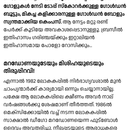
ഗോളുകൾ നേടി ടോപ്പ് സ്‌കോറർക്കുള്ള ഗോൾഡൻ
ബൂട്ടും, മികച്ച കളിക്കാരനുള്ള ഗോൾഡൻ ബോളും
സ്വന്തമാക്കിയ കെംപസ്.
ആ നേട്ടം മറ്റു രണ്ട്
പേർക്ക് കൂടിയേ അവകാശപ്പെടാനുള്ളൂ. ബ്രസീൽ
ഇതിഹാസം ഗരിഞ്ചയ്ക്കും ഇറ്റാലിയൻ
ഇതിഹാസമായ പോളോ റോസിക്കും...
മറഡോണയുടേയും മിശിഹയുടെയും
തിരുപ്പിറവി!
എന്നാൽ 1982 ലോകകപ്പിൽ നിർഭാഗ്യവശാൽ മുൻ
ചാംപ്യന്മാർക്ക് കാര്യമായി ഒന്നും ചെയ്യാനായില്ല.
പക്ഷേ ആ ലോകകപ്പിലെ ക്ഷീണം അവർ നാല്
വർഷങ്ങൾക്കു ശേഷമാണ് തീർത്തത്. 1986ൽ
മെക്സിക്കോയിൽ വച്ച് നടന്ന ലോകകപ്പിൽ
സാക്ഷാൽ ഡീഗോ മറഡോണയെന്ന ഫുട്ബോൾ
ദൈവം അവതരിച്ചു. നീലപ്പടയുടെ ആരാധകരെ