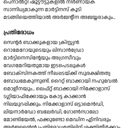
പെനാൽറ്റി ഷൂട്ടൗട്ടുകളിൽ നിർണായക
സാന്നിധ്യമാകുന്ന മാർട്ടിനസ് കൂടി
മടങ്ങിയെത്തിയാൽ അർജൻ്റീന അജയ്യരാകും...
പ്രതിരോധം
സെൻ്റർ ബാക്കുകളായ ക്രിസ്റ്റ്യൻ
റൊമേറോയുടെയും ലിസാൻഡ്രോ
മാർട്ടിനെസിൻ്റേയും അഗ്രസീവും
വേഗമേറിയതുമായ ഇടപെടലുകൾ
ബോക്സിനകത്ത് നീലപ്പടയ്ക്ക് സുരക്ഷിതത്വ
ബോധമേകുന്നുണ്ട്. റൈറ്റ് ബാക്കായി നഹുവേല്‍
മൊളീനയും... ലെഫ്റ്റ് ബാക്കായി നിക്കോളാസ്
ടഗ്ലിയാഫിക്കോയും കോട്ട കാക്കാൻ
നിലയുറപ്പിക്കും. നിക്കോളാസ് ഒട്ടാമെന്‍ഡി,
ലിയനാര്‍ഡോ ബലേര്‍ഡി, ഗോണ്‍സാലോ
മോണ്ടിയേല്‍, ഫക്കുണ്ടോ മെഡിന എ്നിവരും
അർജൻ്റൈൻ പ്രതിരോധമതിലിന് ശക്തിതീർക്കും.