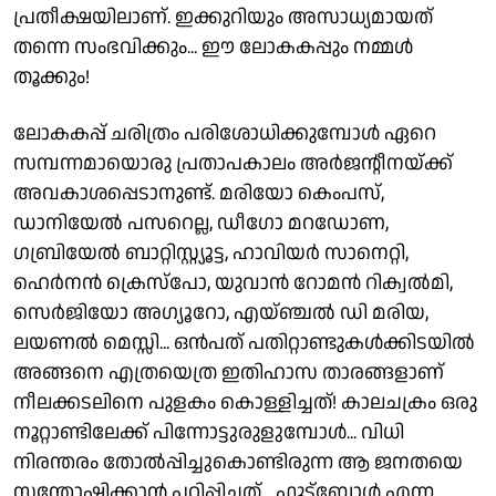
പ്രതീക്ഷയിലാണ്. ഇക്കുറിയും അസാധ്യമായത്
തന്നെ സംഭവിക്കും... ഈ ലോകകപ്പും നമ്മൾ
തൂക്കും!
ലോകകപ്പ് ചരിത്രം പരിശോധിക്കുമ്പോൾ ഏറെ
സമ്പന്നമായൊരു പ്രതാപകാലം അർജൻ്റീനയ്ക്ക്
അവകാശപ്പെടാനുണ്ട്. മരിയോ കെംപസ്,
ഡാനിയേൽ പസറെല്ല, ഡീഗോ മറഡോണ,
ഗബ്രിയേൽ ബാറ്റിസ്റ്റ്യൂട്ട, ഹാവിയർ സാനെറ്റി,
ഹെർനൻ ക്രെസ്പോ, യുവാൻ റോമൻ റിക്വൽമി,
സെർജിയോ അഗ്യൂറോ, എയ്ഞ്ചൽ ഡി മരിയ,
ലയണൽ മെസ്സി... ഒൻപത് പതിറ്റാണ്ടുകൾക്കിടയിൽ
അങ്ങനെ എത്രയെത്ര ഇതിഹാസ താരങ്ങളാണ്
നീലക്കടലിനെ പുളകം കൊള്ളിച്ചത്! കാലചക്രം ഒരു
നൂറ്റാണ്ടിലേക്ക് പിന്നോട്ടുരുളുമ്പോൾ... വിധി
നിരന്തരം തോൽപ്പിച്ചുകൊണ്ടിരുന്ന ആ ജനതയെ
സന്തോഷിക്കാൻ പഠിപ്പിച്ചത്... ഫുട്ബോൾ എന്ന