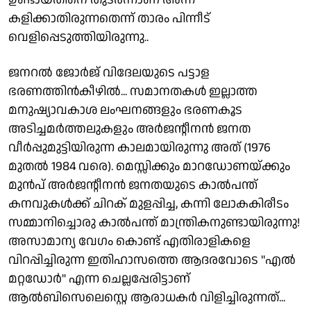
കളിക്കാതിരുന്നതെന്ന് താരം പിന്നീട്
വെളിപ്പെടുത്തിയിരുന്നു..
ജനറൽ ജോർജ് വിദേലയുടെ പട്ടാള
ഭരണത്തിൻകീഴിൽ... സമാനതകൾ ഇല്ലാത്ത
മനുഷ്യാവകാശ ലംഘനങ്ങളും ഭരണകൂട
അടിച്ചമർത്തലുകളും അർജൻ്റീനൻ ജനത
വീർപ്പുമുട്ടിയിരുന്ന കാലമായിരുന്നു അത് (1976
മുതൽ 1984 വരെ). മെസ്സിക്കും മാറഡോണയ്ക്കും
മുൻപ് അർജൻ്റീനൻ ജനതയുടെ കാൽപന്ത്
കനവുകൾക്ക് ചിറക് മുളപ്പിച്ച, കന്നി ലോകകിരീടം
സമ്മാനിച്ചൊരു കാൽപന്ത് മാന്ത്രികനുണ്ടായിരുന്നു!
അസാമാന്യ വേഗം കൊണ്ട് എതിരാളികളെ
വിറപ്പിച്ചിരുന്ന ഇതിഹാസത്തെ ആദരവോടെ "എൽ
മറ്റഡോർ" എന്ന ചെല്ലപ്പേരിട്ടാണ്
ആൽബിസെലെസ്റ്റെ ആരാധകർ വിളിച്ചിരുന്നത്...