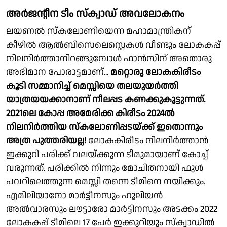
അർജൻ്റീന ടീം സ്ക്വാഡ് അവലോകനം
ലയണൽ സ്കലോണിയെന്ന മഹാമാന്ത്രികന്
കീഴിൽ ആൽബിസെലെസ്റ്റെകൾ വീണ്ടും ലോകകപ്പ്
നിലനിർത്താനിറങ്ങുമ്പോൾ ഫാൻസിന് അതൊരു
അഭിമാന പോരാട്ടമാണ്...
മറ്റൊരു ലോകകിരീടം
കൂടി സമ്മാനിച്ച് മെസ്സിയെ തലയുയർത്തി
യാത്രയയക്കാനാണ് നീലപ്പട കണക്കുകൂട്ടുന്നത്.
2021ലെ കോപ്പ അമേരിക്ക കിരീടം 2024ൽ
നിലനിർത്തിയ സ്കലോണിപ്പടയ്ക്ക് ഇതൊന്നും
അത്ര പുത്തരിയല്ല!
ലോകകിരീടം നിലനിർത്താൻ
ഇക്കുറി പരിക്ക് വലയ്ക്കുന്ന ടീമുമായാണ് കോച്ച്
വരുന്നത്. പരിക്കിൽ നിന്നും മോചിതനായി ഫുൾ
പവറിലെത്തുന്ന മെസ്സി തന്നെ ടീമിനെ നയിക്കും.
എമിലിയാനോ മാര്‍ട്ടീനസും ഹൂലിയന്‍
അല്‍വാരസും ലൗട്ടാരോ മാര്‍ട്ടിനസും അടക്കം 2022
ലോകകപ്പ് ടീമിലെ 17 പേര്‍ ഇക്കുറിയും സ്ക്വാഡിൽ