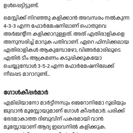
ഉള്‍പ്പെട്ടിട്ടുണ്ട്.
മെസ്സിക്ക് നിറഞ്ഞു കളിക്കാൻ അവസരം നൽകുന്ന
4-3-3 എന്ന ഫോർമേഷനിലാണ് പൊതുവെ
അർജൻ്റീന കളിക്കാറുള്ളത്. അത് എതിരാളികളെ
അനുസരിച്ച് മാറുക പതിവാണ്. ഏറെ ഫിസിക്കലായ
എതിരാളികൾ ആകുമ്പോഴോ, വിങ്ങർമാരിലൂടെ
എതിർ ടീം ആക്രമണം കടുപ്പിക്കുകയോ
ചെയ്യുമ്പോൾ 3-5-2 എന്ന ഫോർമേഷനിലേക്ക്
നീലപ്പട മാറാറുണ്ട്...
ഗോൾകീപ്പർമാർ
എമിലിയാനോ മാര്‍ട്ടീനസും ജെറോനിമോ റൂലിയും
ജുവാന്‍ മൂസ്സോയുമാണ് ഗോള്‍ കീപ്പര്‍മാര്‍. പരിക്ക്
ഭേദമാകാത്ത ദിബുവിന് പകരമായി വാന്‍
മൂസ്സോയാണ് ആദ്യ ഇലവനിൽ കളിക്കുക.