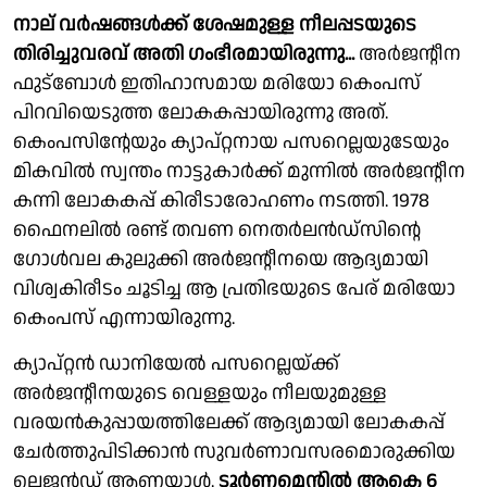
നാല് വർഷങ്ങൾക്ക് ശേഷമുള്ള നീലപ്പടയുടെ
തിരിച്ചുവരവ് അതി ഗംഭീരമായിരുന്നു...
അർജൻ്റീന
ഫുട്ബോൾ ഇതിഹാസമായ മരിയോ കെംപസ്
പിറവിയെടുത്ത ലോകകപ്പായിരുന്നു അത്.
കെംപസിൻ്റേയും ക്യാപ്റ്റനായ പസറെല്ലയുടേയും
മികവിൽ സ്വന്തം നാട്ടുകാർക്ക് മുന്നിൽ അർജൻ്റീന
കന്നി ലോകകപ്പ് കിരീടാരോഹണം നടത്തി. 1978
ഫൈനലിൽ രണ്ട് തവണ നെതർലൻഡ്സിൻ്റെ
ഗോൾവല കുലുക്കി അർജൻ്റീനയെ ആദ്യമായി
വിശ്വകിരീടം ചൂടിച്ച ആ പ്രതിഭയുടെ പേര് മരിയോ
കെംപസ് എന്നായിരുന്നു.
ക്യാപ്റ്റൻ ഡാനിയേൽ പസറെല്ലയ്ക്ക്
അർജൻ്റീനയുടെ വെള്ളയും നീലയുമുള്ള
വരയൻകുപ്പായത്തിലേക്ക് ആദ്യമായി ലോകകപ്പ്
ചേർത്തുപിടിക്കാൻ സുവർണാവസരമൊരുക്കിയ
ലെജൻഡ് ആണയാൾ.
ടൂർണമെൻ്റിൽ ആകെ 6