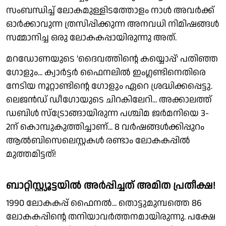
സംബന്ധിച്ച് ലോകമുള്ളിടത്തോളം നാൾ അവർക്ക്
ഓർക്കാവുന്ന ത്രസിപ്പിക്കുന്ന അനവധി നിമിഷങ്ങൾ
സമ്മാനിച്ച ഒരു ലോകകപ്പായിരുന്നു അത്.
മറഡോണയുടെ 'ദൈവത്തിൻ്റെ കയ്യൊപ്പ്' പതിഞ്ഞ
ഗോളും... ക്വാർട്ടർ ഫൈനലിൽ ഇംഗ്ലണ്ടിനെതിരെ
നേടിയ നൂറ്റാണ്ടിൻ്റെ ഗോളും ഏറെ ശ്രദ്ധിക്കപ്പെട്ടു.
ലെജൻഡ് ഡീഗോയുടെ ചിറകിലേറി... അക്കാലത്ത്
ഡബിൾ സ്ട്രോങ്ങായിരുന്ന പശ്ചിമ ജർമനിയെ 3-
2ന് കൊമ്പുകുത്തിച്ചാണ്... 8 വർഷങ്ങൾക്കിപ്പുറം
ആൽബിസെലെസ്റ്റകൾ രണ്ടാം ലോകകപ്പിൽ
മുത്തമിട്ടത്!
ബാറ്റിസ്റ്റ്യൂട്ടയിൽ അർപ്പിച്ചത് അമിത പ്രതീക്ഷ!
1990 ലോകകപ്പ് ഫൈനൽ... തൊട്ടുമുമ്പത്തെ 86
ലോകകപ്പിൻ്റെ തനിയാവർത്തനമായിരുന്നു. പക്ഷേ