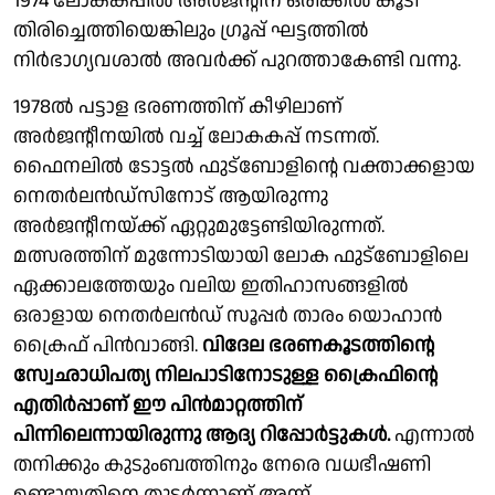
1974 ലോകകപ്പിൽ അർജൻ്റീന ഒരിക്കൽ കൂടി
തിരിച്ചെത്തിയെങ്കിലും ഗ്രൂപ്പ് ഘട്ടത്തിൽ
നിർഭാഗ്യവശാൽ അവർക്ക് പുറത്താകേണ്ടി വന്നു.
1978ൽ പട്ടാള ഭരണത്തിന് കീഴിലാണ്
അർജൻ്റീനയിൽ വച്ച് ലോകകപ്പ് നടന്നത്.
ഫൈനലിൽ ടോട്ടൽ ഫുട്ബോളിൻ്റെ വക്താക്കളായ
നെതർലൻഡ്സിനോട് ആയിരുന്നു
അർജൻ്റീനയ്ക്ക് ഏറ്റുമുട്ടേണ്ടിയിരുന്നത്.
മത്സരത്തിന് മുന്നോടിയായി ലോക ഫുട്‌ബോളിലെ
ഏക്കാലത്തേയും വലിയ ഇതിഹാസങ്ങളിൽ
ഒരാളായ നെതർലൻഡ് സൂപ്പർ താരം യൊഹാൻ
ക്രൈഫ് പിൻവാങ്ങി.
വിദേല ഭരണകൂടത്തിൻ്റെ
സ്വേഛാധിപത്യ നിലപാടിനോടുള്ള ക്രൈഫിൻ്റെ
എതിർപ്പാണ് ഈ പിൻമാറ്റത്തിന്
പിന്നിലെന്നായിരുന്നു ആദ്യ റിപ്പോർട്ടുകൾ.
എന്നാൽ
തനിക്കും കുടുംബത്തിനും നേരെ വധഭീഷണി
ഉണ്ടായതിനെ തുടർന്നാണ് അന്ന്