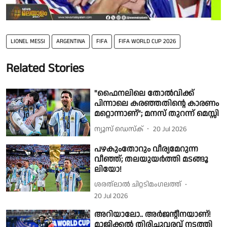
LIONEL MESSI
ARGENTINA
FIFA
FIFA WORLD CUP 2026
Related Stories
"ഫൈനലിലെ തോൽവിക്ക്
പിന്നാലെ കരഞ്ഞതിൻ്റെ കാരണം
മറ്റൊന്നാണ്"; മനസ് തുറന്ന് മെസ്സി
ന്യൂസ് ഡെസ്ക്
20 Jul 2026
പഴകുംതോറും വീര്യമേറുന്ന
വീഞ്ഞ്; തലയുയർത്തി മടങ്ങൂ
ലിയോ!
ശരത്‌ലാൽ ചിറ്റടിമംഗലത്ത്
20 Jul 2026
അറിയാലോ.. അർജൻ്റീനയാണ്!
മാജിക്കൽ തിരിച്ചുവരവ് നടത്തി