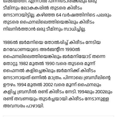
ഒപ്പമെത്തി. എന്നാൽ പിന്നീടൊരിക്കലും ഒരു
ടീമിനും ലോകകപ്പിൽ തുടരെ കിരീടം
നേടാനായിട്ടില്ല. കഴിഞ്ഞ 64 വർഷത്തിനിടെ പലരും
തുടരെ ഫൈനലിലെത്തിയെങ്കിലും കിരീടം
നിലനിർത്താൻ ഒരു ടീമിനും സാധിച്ചില്ല.
1986ൽ ജർമനിയെ തോൽപ്പിച്ച് കിരീടം നേടിയ
മറഡോണയുടെ അർജൻ്റീന 1990ൽ
ഫൈനലിലെത്തിയെങ്കിലും ജർമനിയോട് തന്നെ
തോറ്റു. 1982 മുതൽ 1990 വരെ തുടരെ മൂന്ന്
ഫൈനൽ കളിച്ചെങ്കിലും ജർമനിക്ക് കിരീടം
നേടാനായത് ഒന്നിൽ മാത്രം. പിന്നാലെ ബ്രസീലിൻ്റെ
ഊഴം. 1994 മുതൽ 2002 വരെ മൂന്ന് ഫൈനലും
കളിച്ച ബ്രസീൽ രണ്ട് കിരീടം നേടി. 1994ലും 2002ലും
രണ്ട് തവണയും തുടർച്ചയായി കിരീടം നേടാനുള്ള
അവസരം പാഴായി.