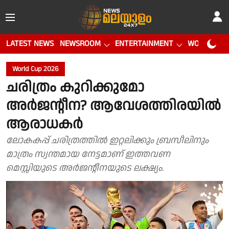
LATEST NEWS
NEWSROOM
ENTERTAINMENT
WORLD CUP
World Cup 2026
ചരിത്രം കുറിക്കുമോ
അർജൻ്റീന? ആവേശത്തിരയിൽ
ആരാധകർ
ലോകകപ്പ് ചരിത്രത്തിൽ ഇറ്റലിക്കും ബ്രസീലിനും
മാത്രം സ്വന്തമായ നേട്ടമാണ് ഇത്തവണ
മെസ്സിയുടെ അർജൻ്റീനയുടെ ലക്ഷ്യം.