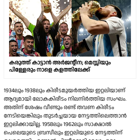
കരുത്ത് കാട്ടാൻ അർജൻ്റീന; മെസ്സിയും
പിള്ളേരും നാളെ കളത്തിലേക്ക്
1934ലും 1938ലും കിരീടമുയർത്തിയ ഇറ്റലിയാണ്
ആദ്യമായി ലോകകിരീടം നിലനിർത്തിയ സംഘം.
അതിന് ശേഷം വീണ്ടും രണ്ട് തവണ കിരീടം
നേടിയെങ്കിലും തുടർച്ചയായ നേട്ടത്തിലെത്താൻ
ഇറ്റലിക്കായില്ല. 1958ലും 1962ലും സാക്ഷാൽ
പെലെയുടെ ബ്രസീലും ഇറ്റലിയുടെ നേട്ടത്തിന്