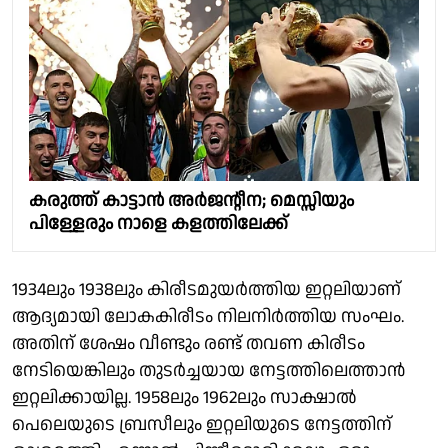
കരുത്ത് കാട്ടാൻ അർജൻ്റീന; മെസ്സിയും
പിള്ളേരും നാളെ കളത്തിലേക്ക്
1934ലും 1938ലും കിരീടമുയർത്തിയ ഇറ്റലിയാണ്
ആദ്യമായി ലോകകിരീടം നിലനിർത്തിയ സംഘം.
അതിന് ശേഷം വീണ്ടും രണ്ട് തവണ കിരീടം
നേടിയെങ്കിലും തുടർച്ചയായ നേട്ടത്തിലെത്താൻ
ഇറ്റലിക്കായില്ല. 1958ലും 1962ലും സാക്ഷാൽ
പെലെയുടെ ബ്രസീലും ഇറ്റലിയുടെ നേട്ടത്തിന്