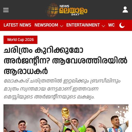
LATEST NEWS
NEWSROOM
ENTERTAINMENT
WORLD CUP
World Cup 2026
ചരിത്രം കുറിക്കുമോ
അർജൻ്റീന? ആവേശത്തിരയിൽ
ആരാധകർ
ലോകകപ്പ് ചരിത്രത്തിൽ ഇറ്റലിക്കും ബ്രസീലിനും
മാത്രം സ്വന്തമായ നേട്ടമാണ് ഇത്തവണ
മെസ്സിയുടെ അർജൻ്റീനയുടെ ലക്ഷ്യം.