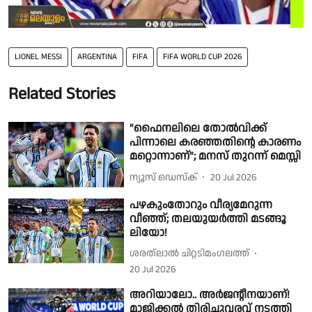
LIONEL MESSI
ARGENTINA
FIFA
FIFA WORLD CUP 2026
Related Stories
"ഫൈനലിലെ തോൽവിക്ക്
പിന്നാലെ കരഞ്ഞതിൻ്റെ കാരണം
മറ്റൊന്നാണ്"; മനസ് തുറന്ന് മെസ്സി
ന്യൂസ് ഡെസ്ക്
20 Jul 2026
പഴകുംതോറും വീര്യമേറുന്ന
വീഞ്ഞ്; തലയുയർത്തി മടങ്ങൂ
ലിയോ!
ശരത്‌ലാൽ ചിറ്റടിമംഗലത്ത്
20 Jul 2026
അറിയാലോ.. അർജൻ്റീനയാണ്!
മാജിക്കൽ തിരിച്ചുവരവ് നടത്തി