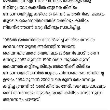
ഒപ്പമെത്തി. എന്നാൽ പിന്നീടൊരിക്കലും ഒരു
ടീമിനും ലോകകപ്പിൽ തുടരെ കിരീടം
നേടാനായിട്ടില്ല. കഴിഞ്ഞ 64 വർഷത്തിനിടെ പലരും
തുടരെ ഫൈനലിലെത്തിയെങ്കിലും കിരീടം
നിലനിർത്താൻ ഒരു ടീമിനും സാധിച്ചില്ല.
1986ൽ ജർമനിയെ തോൽപ്പിച്ച് കിരീടം നേടിയ
മറഡോണയുടെ അർജൻ്റീന 1990ൽ
ഫൈനലിലെത്തിയെങ്കിലും ജർമനിയോട് തന്നെ
തോറ്റു. 1982 മുതൽ 1990 വരെ തുടരെ മൂന്ന്
ഫൈനൽ കളിച്ചെങ്കിലും ജർമനിക്ക് കിരീടം
നേടാനായത് ഒന്നിൽ മാത്രം. പിന്നാലെ ബ്രസീലിൻ്റെ
ഊഴം. 1994 മുതൽ 2002 വരെ മൂന്ന് ഫൈനലും
കളിച്ച ബ്രസീൽ രണ്ട് കിരീടം നേടി. 1994ലും 2002ലും
രണ്ട് തവണയും തുടർച്ചയായി കിരീടം നേടാനുള്ള
അവസരം പാഴായി.