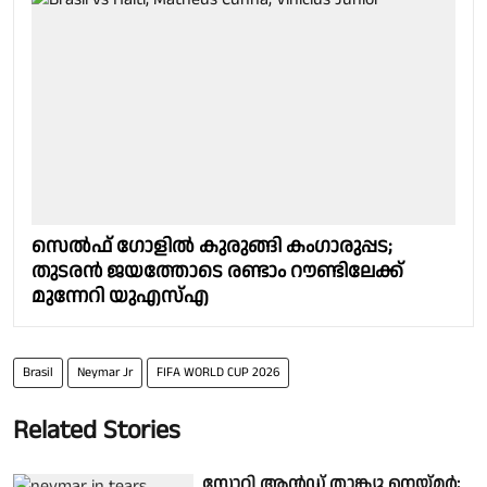
സെൽഫ് ഗോളിൽ കുരുങ്ങി കംഗാരുപ്പട;
തുടരൻ ജയത്തോടെ രണ്ടാം റൗണ്ടിലേക്ക്
മുന്നേറി യുഎസ്എ
Brasil
Neymar Jr
FIFA WORLD CUP 2026
Related Stories
സോറി ആൻഡ് താങ്ക്യൂ നെയ്മർ;