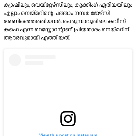
ക്യാഷിലും, വെയ്റ്റേഴ്സിലും, കുക്കിംഗ് ഏരിയയിലും
എല്ലാം നെയ്മറിന്റെ പത്താം നമ്പർ ജേഴ്സി
അണിഞ്ഞെത്തിയവർ. പെരുമ്പാവൂരിലെ കവീസ്
കഫെ എന്ന റെസ്റ്റോറന്റാണ് പ്രിയതാരം നെയ്മറിന്
ആദരവുമായി എത്തിയത്.
View this post on Instagram