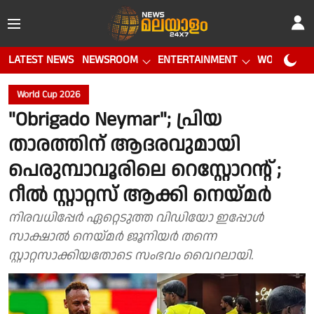
LATEST NEWS
NEWSROOM
ENTERTAINMENT
WORLD CUP
World Cup 2026
"Obrigado Neymar"; പ്രിയ
താരത്തിന് ആദരവുമായി
പെരുമ്പാവൂരിലെ റെസ്റ്റോറന്റ് ;
റീൽ സ്റ്റാറ്റസ് ആക്കി നെയ്മർ
നിരവധിപ്പേർ ഏറ്റെടുത്ത വിഡിയോ ഇപ്പോൾ
സാക്ഷാൽ നെയ്മർ ജൂനിയർ തന്നെ
സ്റ്റാറ്റസാക്കിയതോടെ സംഭവം വൈറലായി.