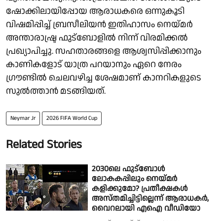
ഷോക്കിലായിപ്പോയ ആരാധകരെ ഒന്നുകൂടി
വിഷമിപ്പിച്ച് ബ്രസീലിയൻ ഇതിഹാസം നെയ്മർ
അന്താരാഷ്ട്ര ഫുട്ബോളിൽ നിന്ന് വിരമിക്കൽ
പ്രഖ്യാപിച്ചു. സഹതാരങ്ങളെ ആശ്വസിപ്പിക്കാനും
കാണികളോട് യാത്ര പറയാനും ഏറെ നേരം
ഗ്രൗണ്ടിൽ ചെലവഴിച്ച ശേഷമാണ് കാനറികളുടെ
സുൽത്താൻ മടങ്ങിയത്.
Neymar Jr
2026 FIFA World Cup
Related Stories
2030ലെ ഫുട്ബോൾ
ലോകകപ്പിലും നെയ്മർ
കളിക്കുമോ? പ്രതീക്ഷകൾ
അസ്തമിച്ചിട്ടില്ലെന്ന് ആരാധകർ,
വൈറലായി എഐ വീഡിയോ