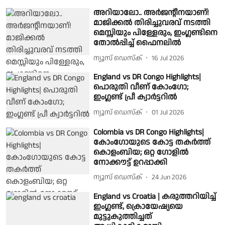
അറിയാലോ.. അർജൻ്റീനയാണ്!
മാജിക്കൽ തിരിച്ചുവരവ് നടത്തി
മെസ്സിയും പിള്ളേരും, ഇംഗ്ലണ്ടിനെ
തോൽപ്പിച്ച് ഫൈനലിൽ
ന്യൂസ് ഡെസ്ക്
16 Jul 2026
England vs DR Congo Highlights|
പൊരുതി വീണ് കോംഗോ;
ഇംഗ്ലണ്ട് പ്രീ ക്വാർട്ടറിൽ
ന്യൂസ് ഡെസ്ക്
01 Jul 2026
Colombia vs DR Congo Highlights|
കോംഗോയുടെ കോട്ട തകർത്ത്
കൊളംബിയ; ഒറ്റ ഗോളിൽ
നോക്കൗട്ട് ഉറപ്പാക്കി
ന്യൂസ് ഡെസ്ക്
24 Jun 2026
England vs Croatia | കരുത്തറിയിച്ച്
ഇംഗ്ലണ്ട്, ക്രൊയേഷ്യയെ
മുട്ടുകുത്തിച്ചത്