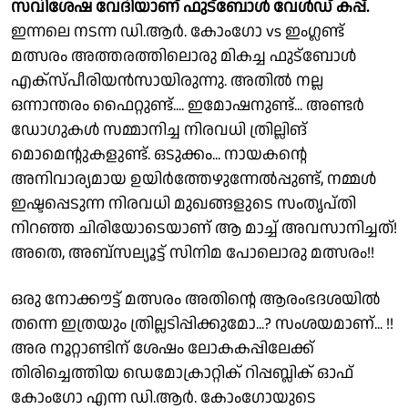
സവിശേഷ വേദിയാണ് ഫുട്ബോൾ വേൾഡ് കപ്പ്.
ഇന്നലെ നടന്ന ഡി.ആർ. കോംഗോ vs ഇംഗ്ലണ്ട്
മത്സരം അത്തരത്തിലൊരു മികച്ച ഫുട്ബോൾ
എക്സ്‌പീരിയൻസായിരുന്നു. അതിൽ നല്ല
ഒന്നാന്തരം ഫൈറ്റുണ്ട്.... ഇമോഷനുണ്ട്... അണ്ടർ
ഡോഗുകൾ സമ്മാനിച്ച നിരവധി ത്രില്ലിങ്
മൊമെൻ്റുകളുണ്ട്. ഒടുക്കം... നായകൻ്റെ
അനിവാര്യമായ ഉയിർത്തേഴുന്നേൽപ്പുണ്ട്, നമ്മൾ
ഇഷ്ടപ്പെടുന്ന നിരവധി മുഖങ്ങളുടെ സംതൃപ്തി
നിറഞ്ഞ ചിരിയോടെയാണ് ആ മാച്ച് അവസാനിച്ചത്!
അതെ, അബ്സല്യൂട്ട് സിനിമ പോലൊരു മത്സരം!!
ഒരു നോക്കൗട്ട് മത്സരം അതിൻ്റെ ആരംഭദശയിൽ
തന്നെ ഇത്രയും ത്രില്ലടിപ്പിക്കുമോ...? സംശയമാണ്... !!
അര നൂറ്റാണ്ടിന് ശേഷം ലോകകപ്പിലേക്ക്
തിരിച്ചെത്തിയ ഡെമോക്രാറ്റിക് റിപ്പബ്ലിക് ഓഫ്
കോംഗോ എന്ന ഡി.ആർ. കോംഗോയുടെ