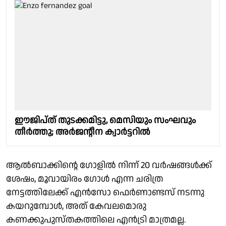
ഈജിപ്ത് തുടക്കമിട്ടു, മെസിയും സംഘവും
തീര്‍ത്തു; അര്‍ജന്റീന ക്വാര്‍ട്ടറില്‍
ആൽബാക്കിന്റെ ഗോളിൽ നിന്ന് 20 വർഷങ്ങൾക്ക്
ശേഷം, മൂവായിരം ഗോൾ എന്ന ചരിത്ര
നേട്ടത്തിലേക്ക് എൻസോ ഫെർണാണ്ടസ് നടന്നു
കയറുമ്പോൾ, അത് കേവലമൊരു
കണക്കുപുസ്തകത്തിലെ എൻട്രി മാത്രമല്ല.