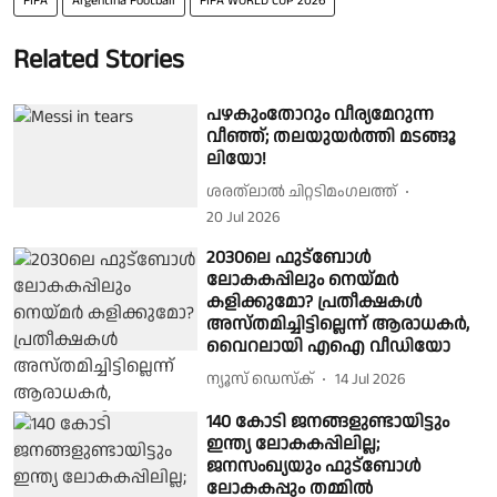
FIFA
Argentina Football
FIFA WORLD CUP 2026
Related Stories
പഴകുംതോറും വീര്യമേറുന്ന
വീഞ്ഞ്; തലയുയർത്തി മടങ്ങൂ
ലിയോ!
ശരത്‌ലാൽ ചിറ്റടിമംഗലത്ത്
20 Jul 2026
2030ലെ ഫുട്ബോൾ
ലോകകപ്പിലും നെയ്മർ
കളിക്കുമോ? പ്രതീക്ഷകൾ
അസ്തമിച്ചിട്ടില്ലെന്ന് ആരാധകർ,
വൈറലായി എഐ വീഡിയോ
ന്യൂസ് ഡെസ്ക്
14 Jul 2026
140 കോടി ജനങ്ങളുണ്ടായിട്ടും
ഇന്ത്യ ലോകകപ്പിലില്ല;
ജനസംഖ്യയും ഫുട്ബോൾ
ലോകകപ്പും തമ്മിൽ