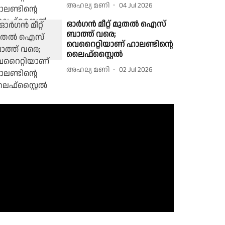
അഹല്യ മണി
04 Jul 2026
ഓർഗൻ മീറ്റ് മുതൽ ഐസ്
ബാത്ത് വരെ;
വെറൈറ്റിയാണ് ഹാലണ്ടിൻ്റെ
ലൈഫ്‌സ്റ്റൈൽ
അഹല്യ മണി
02 Jul 2026