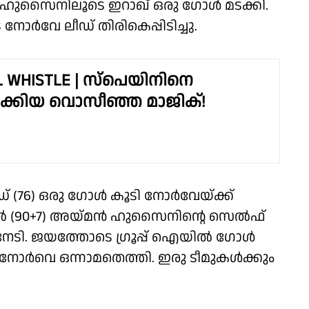
ൻ ഹുസൈനിലൂടെ ഇറാഖ് ഒരു ഗോൾ മടക്കി.
 നോർവേ ലീഡ് തിരികെപ്പിടിച്ചു.
L WHISTLE | സ്പെയിനിനെ
ക്കിയ വൊസീഞ്ഞ മാജിക്!
ഡ് (76) ഒരു ഗോൾ കൂടി നോർവേയ്ക്ക്
ൈമിൽ (90+7) അയ്മൻ ഹുസൈനിൻ്റെ സെൽഫ്
േടി. ജയത്തോടെ ഗ്രൂപ്പ് ഐയിൽ ഗോൾ
നോർവെ ഒന്നാമതെത്തി. ഇരു ടീമുകൾക്കും