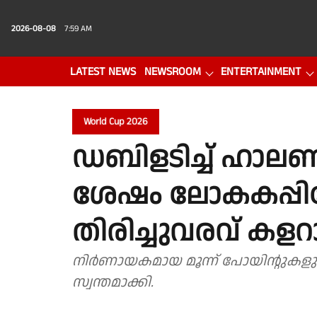
2026-08-08
7:59 AM
LATEST NEWS
NEWSROOM
ENTERTAINMENT
PHOTO GALLERY
VIDEO
World Cup 2026
ഡബിളടിച്ച് ഹാലണ്ട
ശേഷം ലോകകപ്പില
തിരിച്ചുവരവ് കള
നിർണായകമായ മൂന്ന് പോയിൻ്റുകളും ഗ
സ്വന്തമാക്കി.