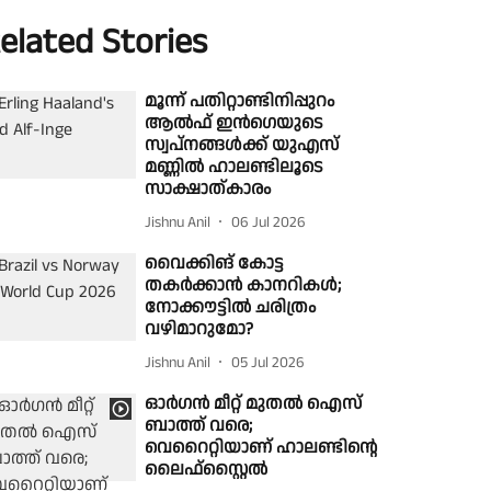
elated Stories
മൂന്ന് പതിറ്റാണ്ടിനിപ്പുറം
ആൽഫ് ഇൻഗെയുടെ
സ്വപ്നങ്ങൾക്ക് യുഎസ്
മണ്ണിൽ ഹാലണ്ടിലൂടെ
സാക്ഷാത്കാരം
Jishnu Anil
06 Jul 2026
വൈക്കിങ് കോട്ട
തകർക്കാൻ കാനറികൾ;
നോക്കൗട്ടിൽ ചരിത്രം
വഴിമാറുമോ?
Jishnu Anil
05 Jul 2026
ഓർഗൻ മീറ്റ് മുതൽ ഐസ്
ബാത്ത് വരെ;
വെറൈറ്റിയാണ് ഹാലണ്ടിൻ്റെ
ലൈഫ്‌സ്റ്റൈൽ