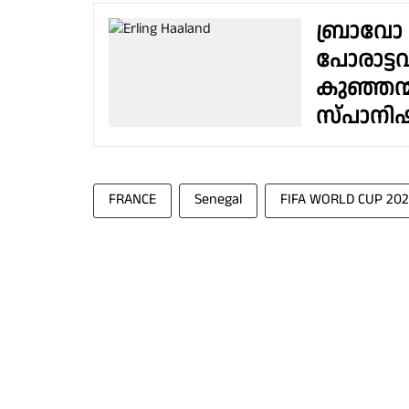
ബ്രാവോ 
പോരാട്ടവീ
കുഞ്ഞന്മ
സ്പാനിഷ
FRANCE
Senegal
FIFA WORLD CUP 20