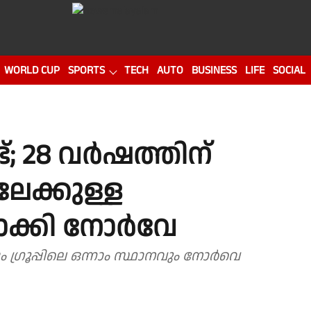
WORLD CUP
SPORTS
TECH
AUTO
BUSINESS
LIFE
SOCIAL
്; 28 വർഷത്തിന്
േക്കുള്ള
റാക്കി നോർവേ
്രൂപ്പിലെ ഒന്നാം സ്ഥാനവും നോർവെ