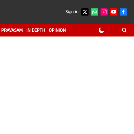
Sign in
PRAVASAM
IN DEPTH
OPINION