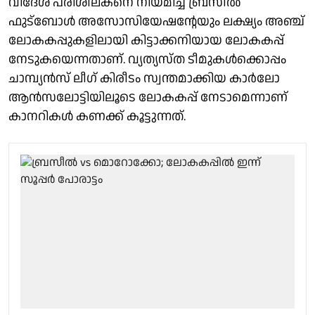
വിദേശ പരിശീലകനെ നിയമിച്ച ബ്രസീൽ
ഫുട്ബോൾ അസോസിയേഷൻ്റേയും ലക്ഷ്യം അഞ്ച്
ലോകകപ്പുകളിലായി കിട്ടാക്കനിയായ ലോകകപ്പ്
നേടുകയെന്നതാണ്. വ്യത്യസ്ത ടീമുകൾക്കൊപ്പം
ചാമ്പ്യൻസ് ലീഗ് കിരീടം സ്വന്തമാക്കിയ കാർലോ
ആൻസലോട്ടിയിലൂടെ ലോകകപ്പ് നേടാമെന്നാണ്
കാനറികൾ കണക്ക് കൂട്ടുന്നത്.