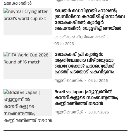
ഡെയർ ഡെവിളായി ഹാലണ്ട്;
ബ്രസീലിനെ കരയിപ്പിച്ച് നോർവെ
ലോകകപ്പിൻ്റെ ക്വാർട്ടർ
ഫൈനലിൽ, ബൂട്ടഴിച്ച് നെയ്മർ
ശരത്‌ലാൽ ചിറ്റടിമംഗലത്ത്
05 Jul 2026
ലോകകപ്പ് പ്രീ ക്വാർട്ടർ:
ആതിഥേയരെ വീഴ്ത്തുമോ
മൊറോക്കോ? പരാഗ്വെയ്ക്ക്
ഫ്രഞ്ച് പടയോട് പകവീട്ടണം
ന്യൂസ് ഡെസ്ക്
04 Jul 2026
Brazil vs Japan |ഹ്യൂസ്റ്റണിൽ
കാനറികളുടെ സാംബനൃത്തം;
കണ്ണീരണിഞ്ഞ് ജപ്പാൻ
ന്യൂസ് ഡെസ്ക്
30 Jun 2026