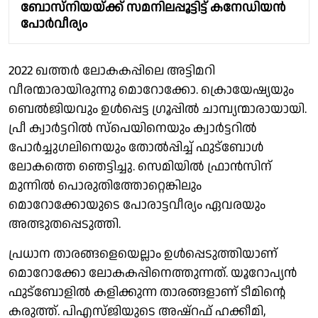
ബോസ്നിയയ്ക്ക് സമനിലപ്പൂട്ടിട്ട് കനേഡിയൻ
പോർവീര്യം
2022 ഖത്തർ ലോകകപ്പിലെ അട്ടിമറി
വീരന്മാരായിരുന്നു മൊറോക്കോ. ക്രൊയേഷ്യയും
ബെൽജിയവും ഉൾപ്പെട്ട ഗ്രൂപ്പിൽ ചാമ്പ്യന്മാരായായി.
പ്രീ ക്വാർട്ടറിൽ സ്പെയിനെയും ക്വാർട്ടറിൽ
പോർച്ചുഗലിനെയും തോൽപ്പിച്ച് ഫുട്ബോൾ
ലോകത്തെ ഞെട്ടിച്ചു. സെമിയിൽ ഫ്രാൻസിന്
മുന്നിൽ പൊരുതിത്തോറ്റെങ്കിലും
മൊറോക്കോയുടെ പോരാട്ടവീര്യം ഏവരയും
അത്ഭുതപ്പെടുത്തി.
പ്രധാന താരങ്ങളെയെല്ലാം ഉൾപ്പെടുത്തിയാണ്
മൊറോക്കോ ലോകകപ്പിനെത്തുന്നത്. യൂറോപ്യൻ
ഫുട്ബോളിൽ കളിക്കുന്ന താരങ്ങളാണ് ടീമിൻ്റെ
കരുത്ത്. പിഎസ്ജിയുടെ അഷ്റഫ് ഹക്കീമി,