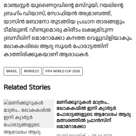
മാഞ്ചസ്റ്റർ യുണൈറ്റഡിൻ്റെ മസ്റൂയി, റയലിൻ്റെ
ബ്രഹിം ഡിയാസ്, സോഫിയൻ അമ്രാബത്ത്,
യാസിൻ ബോനോ തുടങ്ങിയ പ്രധാന താരങ്ങളും
ടീമിലുണ്ട്. വീണ്ടുമൊരു കിരീടം ലക്ഷ്യമിടുന്ന
ബ്രസീലിന് മൊറോക്കോ കനത്ത വെല്ലുവിളിയാകും.
ലോകകപ്പിലെ ആദ്യ സൂപ്പർ പോരാട്ടത്തിന്
കാത്തിരിക്കുകയാണ് ആരാധകർ.
BRAZIL
MOROCCO
FIFA WORLD CUP 2026
Related Stories
മണിക്കൂറുകൾ മാത്രം...
ലോകകപ്പിൽ ഇനി ക്വാർട്ടർ
പോരാട്ടങ്ങളുടെ ആവേശം! ആദ്യ
മത്സരത്തിൽ ഫ്രാൻസിന്
മൊറോക്കോ
ന്യൂസ് ഡെസ്ക്
09 Jul 2026