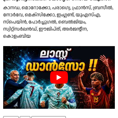
കാനഡ, മൊറോക്കോ, പരാഗ്വെ, ഫ്രാന്‍സ്, ബ്രസീല്‍,
നോര്‍വേ, മെക്സിക്കോ, ഇംഗ്ലണ്ട്, യുഎസ്എ,
സ്‌പെയിന്‍, പോര്‍ച്ചുഗല്‍, ബെല്‍ജിയം,
സ്വിറ്റ്‌സര്‍ലന്‍ഡ്, ഈജിപ്ത്, അര്‍ജൻ്റീന,
കൊളംബിയ