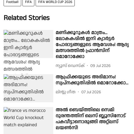
Football
FIFA
FIFA WORLD CUP 2026
Related Stories
മണിക്കൂറുകൾ മാത്രം...
ലോകകപ്പിൽ ഇനി ക്വാർട്ടർ
പോരാട്ടങ്ങളുടെ ആവേശം! ആദ്യ
മത്സരത്തിൽ ഫ്രാൻസിന്
മൊറോക്കോ
ന്യൂസ് ഡെസ്ക്
09 Jul 2026
ആഫ്രിക്കയുടെ അഭിമാനം!
സ്വപ്നക്കുതിപ്പിൽ മൊറോക്കോ...
ലിൻ്റു ഗീത
07 Jul 2026
അൽ ബെയ്ത്തിലെ സെമി
ദുരന്തത്തിന് ലെസ് ബ്ലൂസിനോട്
പകവീട്ടാനൊരുങ്ങി അറ്റ്‌ലസ്
ലയൺസ്!