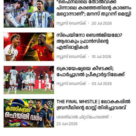
"ഫൈനലിലെ തോൽവിക്ക്
പിന്നാലെ കരഞ്ഞതിൻ്റെ കാരണം
മറ്റൊന്നാണ്"; മനസ് തുറന്ന് മെസ്സി
ന്യൂസ് ഡെസ്ക്
20 Jul 2026
സ്പെയിനോ ബെല്‍ജിയമോ?
ആരാകും ഫ്രാന്‍സിന്റെ
എതിരാളികള്‍
ന്യൂസ് ഡെസ്ക്
10 Jul 2026
ക്രൊയേഷ്യയെ കീഴടക്കി;
പോർച്ചുഗൽ പ്രീക്വാർട്ടറിലേക്ക്
ന്യൂസ് ഡെസ്ക്
03 Jul 2026
THE FINAL WHISTLE | ലോകകപ്പിൽ
ബ്രസീലിൻ്റെ മാസ്സ് തിരിച്ചുവരവ്
ശരത്‌ലാൽ ചിറ്റടിമംഗലത്ത്
23 Jun 2026