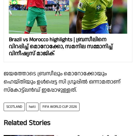
Brazil vs Morocco highlights | ബ്രസീലിനെ
വിറപ്പിച്ച് മൊറോക്കോ, സമനില സമ്മാനിച്ച്
വിനീഷ്യസ് മാജിക്
ജയത്തോടെ ബ്രസീലും മൊറോക്കോയും
ഹെയ്തിയും ഉൾപ്പെട്ട സി ഗ്രൂപ്പിൽ ഒന്നാമതാണ്
സ്കോട്ട്ലൻഡ് ഇപ്പോഴുള്ളത്.
SCOTLAND
haiti
FIFA WORLD CUP 2026
Related Stories