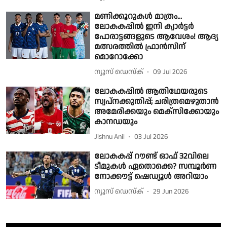
മണിക്കൂറുകൾ മാത്രം...
ലോകകപ്പിൽ ഇനി ക്വാർട്ടർ
പോരാട്ടങ്ങളുടെ ആവേശം! ആദ്യ
മത്സരത്തിൽ ഫ്രാൻസിന്
മൊറോക്കോ
ന്യൂസ് ഡെസ്ക്
09 Jul 2026
ലോകകപ്പിൽ ആതിഥേയരുടെ
സ്വപ്നക്കുതിപ്പ്; ചരിത്രമെഴുതാൻ
അമേരിക്കയും മെക്സിക്കോയും
കാനഡയും
Jishnu Anil
03 Jul 2026
ലോകകപ്പ് റൗണ്ട് ഓഫ് 32വിലെ
ടീമുകൾ ഏതൊക്കെ? സമ്പൂർണ
നോക്കൗട്ട് ഷെഡ്യൂൾ അറിയാം
ന്യൂസ് ഡെസ്ക്
29 Jun 2026