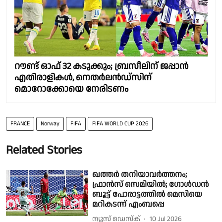
റൗണ്ട് ഓഫ് 32 കടുക്കും; ബ്രസീലിന് ജപ്പാൻ
എതിരാളികൾ, നെതർലൻഡ്‌സിന്
മൊറോക്കോയെ നേരിടണം
FRANCE
Norway
FIFA
FIFA WORLD CUP 2026
Related Stories
ഖത്തര്‍ തനിയാവര്‍ത്തനം;
ഫ്രാൻസ് സെമിയില്‍; ഗോൾഡൻ
ബൂട്ട് പോരാട്ടത്തിൽ മെസിയെ
മറികടന്ന് എംബപ്പെ
ന്യൂസ് ഡെസ്ക്
10 Jul 2026