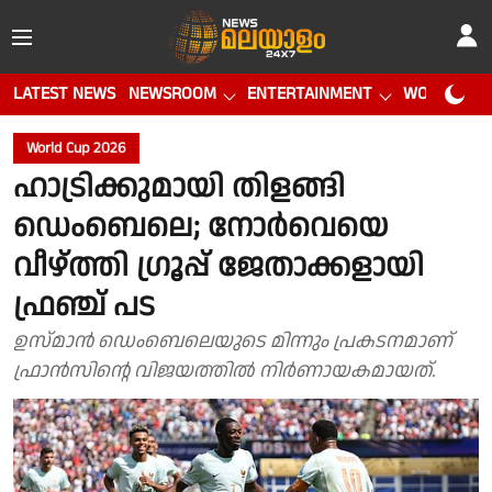
LATEST NEWS
NEWSROOM
ENTERTAINMENT
WORLD CUP
World Cup 2026
ഹാട്രിക്കുമായി തിളങ്ങി
ഡെംബെലെ; നോർവെയെ
വീഴ്ത്തി ഗ്രൂപ്പ് ജേതാക്കളായി
ഫ്രഞ്ച് പട
ഉസ്മാൻ ഡെംബെലെയുടെ മിന്നും പ്രകടനമാണ്
ഫ്രാൻസിൻ്റെ വിജയത്തിൽ നിർണായകമായത്.