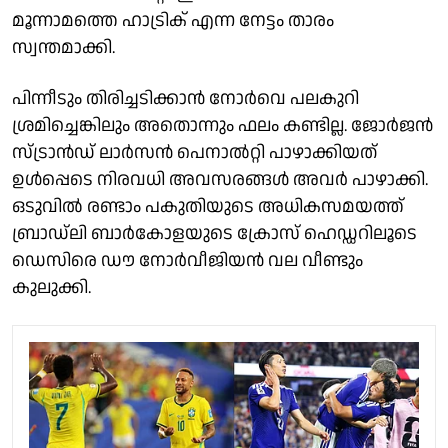
മൂന്നാമത്തെ ഹാട്രിക് എന്ന നേട്ടം താരം
സ്വന്തമാക്കി.
പിന്നീടും തിരിച്ചടിക്കാൻ നോർവെ പലകുറി
ശ്രമിച്ചെങ്കിലും അതൊന്നും ഫലം കണ്ടില്ല. ജോർജൻ
സ്ട്രാൻഡ് ലാർസൻ പെനാൽറ്റി പാഴാക്കിയത്
ഉൾപ്പെടെ നിരവധി അവസരങ്ങൾ അവർ പാഴാക്കി.
ഒടുവിൽ രണ്ടാം പകുതിയുടെ അധികസമയത്ത്
ബ്രാഡ്‌ലി ബാർകോളയുടെ ക്രോസ് ഹെഡ്ഡറിലൂടെ
ഡെസിരെ ഡൗ നോർവീജിയൻ വല വീണ്ടും
കുലുക്കി.