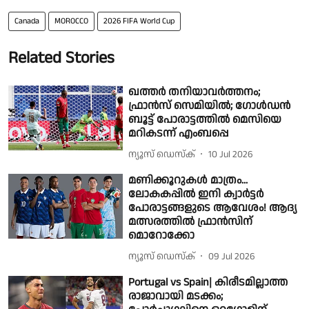
Canada
MOROCCO
2026 FIFA World Cup
Related Stories
ഖത്തര്‍ തനിയാവര്‍ത്തനം;
ഫ്രാൻസ് സെമിയില്‍; ഗോൾഡൻ
ബൂട്ട് പോരാട്ടത്തിൽ മെസിയെ
മറികടന്ന് എംബപ്പെ
ന്യൂസ് ഡെസ്ക്
10 Jul 2026
മണിക്കൂറുകൾ മാത്രം...
ലോകകപ്പിൽ ഇനി ക്വാർട്ടർ
പോരാട്ടങ്ങളുടെ ആവേശം! ആദ്യ
മത്സരത്തിൽ ഫ്രാൻസിന്
മൊറോക്കോ
ന്യൂസ് ഡെസ്ക്
09 Jul 2026
Portugal vs Spain| കിരീടമില്ലാത്ത
രാജാവായി മടക്കം;