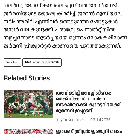
ഗലര്‍സ, ജോസ് കനാലെ എന്നിവർ ഗോൾ നേടി.
ജർമനിയുടെ ജോഷ്വ കിമ്മിച്ച്, ജമാൽ മുസിയാല,
നദിം അമിറി എന്നിവർ തൊടുത്തെ ഷോട്ടുകൾ
ഗോൾ വല കുലുക്കി. പരാഗ്വേ പെനാൽറ്റിയിൽ
തളച്ചതോടെ തുടര്‍ച്ചയായ മൂന്നാം ലോകകപ്പിലാണ്
ജര്‍മനി പ്രീക്വാര്‍ട്ടര്‍ കാണാതെ പുറത്താകുന്നത്.
Football
FIFA WORLD CUP 2026
Related Stories
ഡബിളടിച്ച് ബെല്ലിങ്ഹാം;
മെക്സിക്കൻ വേവിനെ
സാക്ഷിയാക്കി ക്വാർട്ടറിലേക്ക്
മുന്നേറി ഇംഗ്ലണ്ട്
ന്യൂസ് ഡെസ്ക്
06 Jul 2026
ഇതാണ് ത്രില്ലർ; ഇഞ്ച്വറി ടൈം