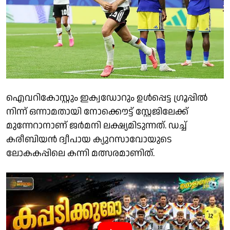
ഐവറികോസ്റ്റും ഇക്വഡോറും ഉൾപ്പെട്ട ഗ്രൂപ്പിൽ
നിന്ന് ഒന്നാമതായി നോക്കൌട്ട് സ്റ്റേജിലേക്ക്
മുന്നേറാനാണ് ജർമനി ലക്ഷ്യമിടുന്നത്. ഡച്ച്
കരീബിയൻ ദ്വീപായ ക്യുറസാവോയുടെ
ലോകകപ്പിലെ കന്നി മത്സരമാണിത്.