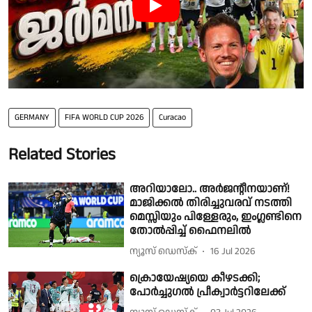
GERMANY
FIFA WORLD CUP 2026
Curacao
Related Stories
അറിയാലോ.. അർജൻ്റീനയാണ്!
മാജിക്കൽ തിരിച്ചുവരവ് നടത്തി
മെസ്സിയും പിള്ളേരും, ഇംഗ്ലണ്ടിനെ
തോൽപ്പിച്ച് ഫൈനലിൽ
ന്യൂസ് ഡെസ്ക്
16 Jul 2026
ക്രൊയേഷ്യയെ കീഴടക്കി;
പോർച്ചുഗൽ പ്രീക്വാർട്ടറിലേക്ക്