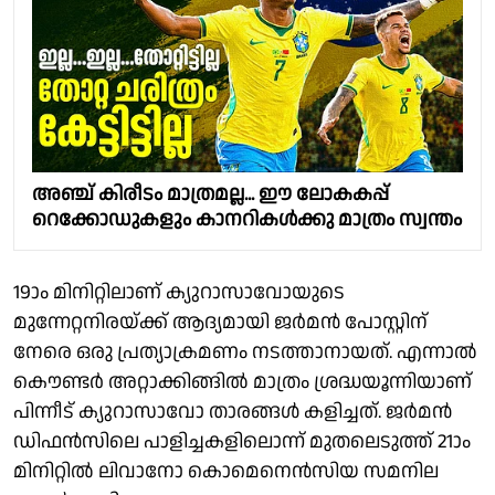
അഞ്ച് കിരീടം മാത്രമല്ല... ഈ ലോകകപ്പ്
റെക്കോഡുകളും കാനറികള്‍ക്കു മാത്രം സ്വന്തം
19ാം മിനിറ്റിലാണ് ക്യുറാസാവോയുടെ
മുന്നേറ്റനിരയ്ക്ക് ആദ്യമായി ജർമൻ പോസ്റ്റിന്
നേരെ ഒരു പ്രത്യാക്രമണം നടത്താനായത്. എന്നാൽ
കൌണ്ടർ അറ്റാക്കിങ്ങിൽ മാത്രം ശ്രദ്ധയൂന്നിയാണ്
പിന്നീട് ക്യുറാസാവോ താരങ്ങൾ കളിച്ചത്. ജർമൻ
ഡിഫൻസിലെ പാളിച്ചകളിലൊന്ന് മുതലെടുത്ത് 21ാം
മിനിറ്റിൽ ലിവാനോ കൊമെനെൻസിയ സമനില