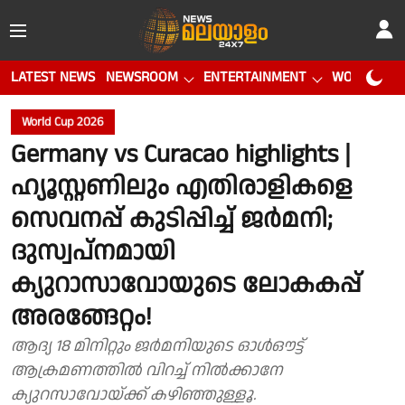
LATEST NEWS
NEWSROOM
ENTERTAINMENT
WORLD CUP
World Cup 2026
Germany vs Curacao highlights |
ഹ്യൂസ്റ്റണിലും എതിരാളികളെ
സെവനപ്പ് കുടിപ്പിച്ച് ജർമനി;
ദുസ്വപ്നമായി
ക്യുറാസാവോയുടെ ലോകകപ്പ്
അരങ്ങേറ്റം!
ആദ്യ 18 മിനിറ്റും ജർമനിയുടെ ഓൾഔട്ട്
ആക്രമണത്തിൽ വിറച്ച് നിൽക്കാനേ
ക്യുറസാവോയ്ക്ക് കഴിഞ്ഞുള്ളൂ.