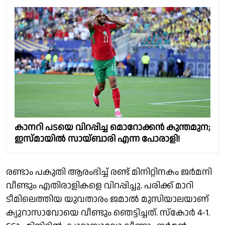
കാനറി പടയെ വിറപ്പിച്ച മൊറോക്കൻ കുന്തമുന;
ഇസ്മായിൽ സായ്ബാരി എന്ന പോരാളി!
രണ്ടാം പകുതി ആരംഭിച്ച് രണ്ട് മിനിറ്റിനകം ജർമനി
വീണ്ടും എതിരാളികളെ വിറപ്പിച്ചു. പരിക്ക് മാറി
ടീമിലെത്തിയ യുവതാരം ജമാൽ മുസിയാലയാണ്
ക്യുറാസാവോയെ വീണ്ടും ഞെട്ടിച്ചത്. സ്കോർ 4-1.