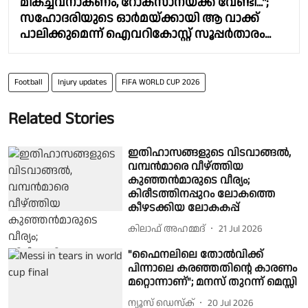
മികച്ചവനാകണം, റോക്സാനയ്ക്ക് വേണ്ടി...";
സഹോദരിയുടെ ഓർമയ്ക്കായി ആ വാക്ക്
പാലിക്കുമെന്ന് ഐവറികോസ്റ്റ് സൂപ്പർതാരം...
Football
Injury updates
FIFA WORLD CUP 2026
Related Stories
ഇതിഹാസങ്ങളുടെ വിടവാങ്ങൽ,
വമ്പൻമാരെ വീഴ്ത്തിയ
കുഞ്ഞൻമാരുടെ വീര്യം;
കിരീടത്തിനപ്പുറം ലോകത്തെ
കീഴടക്കിയ ലോകകപ്പ്
കിലാഫ് അഹമ്മദ്
21 Jul 2026
"ഫൈനലിലെ തോൽവിക്ക്
പിന്നാലെ കരഞ്ഞതിൻ്റെ കാരണം
മറ്റൊന്നാണ്"; മനസ് തുറന്ന് മെസ്സി
ന്യൂസ് ഡെസ്ക്
20 Jul 2026