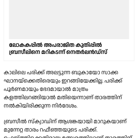
ലോകകപ്പിൽ അപരാജിത കുതിപ്പിൽ
ബ്രസീലിനെ മറികടന്ന് നെതർലൻഡ്‌സ്
കാലിലെ പരിക്ക് അലട്ടുന്ന ബുകായോ സാക്ക
ഘാനയ്‌ക്കെതിരെയും ഇറങ്ങിയേക്കില്ല. പരിക്ക്
പൂർണമായും ഭേദമായാൽ മാത്രം
കളത്തിലറങ്ങിയാൽ മതിയെന്നാണ് താരത്തിന്
നൽകിയിരിക്കുന്ന നിർദേശം.
ബ്രസീൽ സ്ക്വാഡിന് ആശങ്കയായി മാറുകയാണ്
മുന്നേറ്റ താരം റഫീഞ്ഞയുടെ പരിക്ക്.