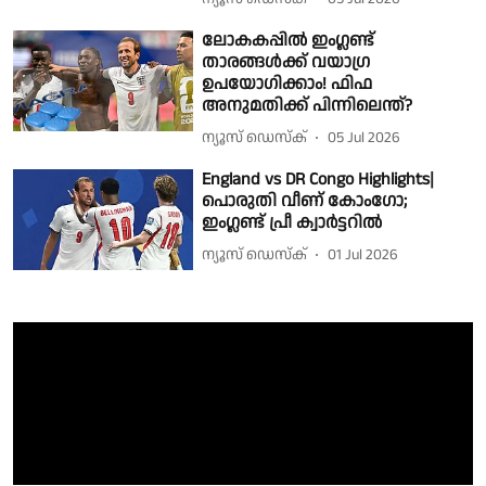
ലോകകപ്പിൽ ഇംഗ്ലണ്ട്
താരങ്ങൾക്ക് വയാഗ്ര
ഉപയോഗിക്കാം! ഫിഫ
അനുമതിക്ക് പിന്നിലെന്ത്?
ന്യൂസ് ഡെസ്ക്
05 Jul 2026
England vs DR Congo Highlights|
പൊരുതി വീണ് കോംഗോ;
ഇംഗ്ലണ്ട് പ്രീ ക്വാർട്ടറിൽ
ന്യൂസ് ഡെസ്ക്
01 Jul 2026