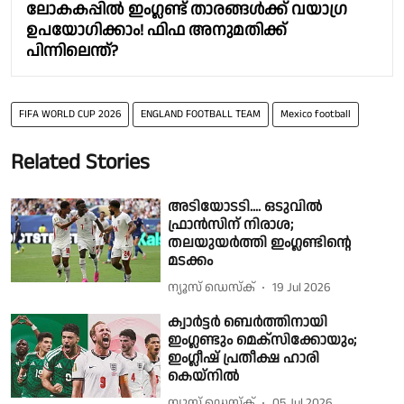
ലോകകപ്പിൽ ഇംഗ്ലണ്ട് താരങ്ങൾക്ക് വയാഗ്ര
ഉപയോഗിക്കാം! ഫിഫ അനുമതിക്ക്
പിന്നിലെന്ത്?
FIFA WORLD CUP 2026
ENGLAND FOOTBALL TEAM
Mexico football
Related Stories
അടിയോടടി.... ഒടുവില്‍
ഫ്രാന്‍സിന് നിരാശ;
തലയുയര്‍ത്തി ഇംഗ്ലണ്ടിന്റെ
മടക്കം
ന്യൂസ് ഡെസ്ക്
19 Jul 2026
ക്വാർട്ടർ ബെർത്തിനായി
ഇംഗ്ലണ്ടും മെക്സിക്കോയും;
ഇംഗ്ലീഷ് പ്രതീക്ഷ ഹാരി
കെയ്നിൽ
ന്യൂസ് ഡെസ്ക്
05 Jul 2026