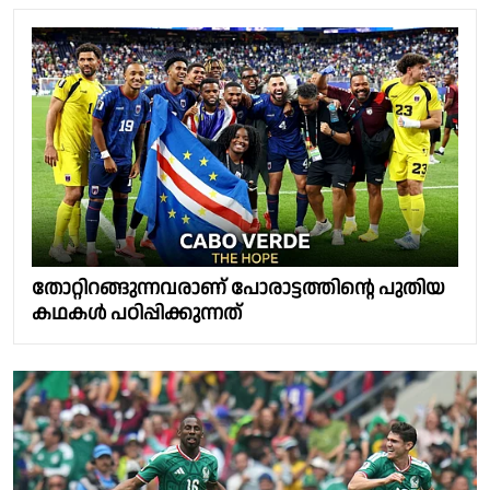
തോറ്റിറങ്ങുന്നവരാണ് പോരാട്ടത്തിന്റെ പുതിയ
കഥകള്‍ പഠിപ്പിക്കുന്നത്