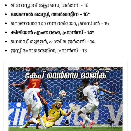
മിറോസ്ലാവ് ക്ലോസെ, ജർമനി - 16
ലയണൽ മെസ്സി, അർജൻ്റീന - 16*
റൊണാൾഡോ നസാരിയോ, ബ്രസീൽ - 15
കിലിയൻ എംബാപ്പെ, ഫ്രാൻസ് - 14*
ഗെർഡ് മുള്ളർ, പശ്ചിമ ജർമനി - 14
ജസ്റ്റ് ഫോണ്ടെയ്ൻ, ഫ്രാൻസ് - 13