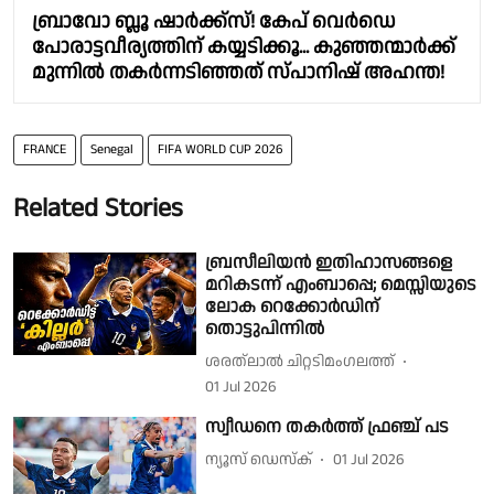
ബ്രാവോ ബ്ലൂ ഷാർക്ക്‌സ്! കേപ് വെർഡെ
പോരാട്ടവീര്യത്തിന് കയ്യടിക്കൂ... കുഞ്ഞന്മാർക്ക്
മുന്നിൽ തകർന്നടിഞ്ഞത് സ്പാനിഷ് അഹന്ത!
FRANCE
Senegal
FIFA WORLD CUP 2026
Related Stories
ബ്രസീലിയൻ ഇതിഹാസങ്ങളെ
മറികടന്ന് എംബാപ്പെ; മെസ്സിയുടെ
ലോക റെക്കോർഡിന്
തൊട്ടുപിന്നിൽ
ശരത്‌ലാൽ ചിറ്റടിമംഗലത്ത്
01 Jul 2026
സ്വീഡനെ തകർത്ത് ഫ്രഞ്ച് പട
ന്യൂസ് ഡെസ്ക്
01 Jul 2026