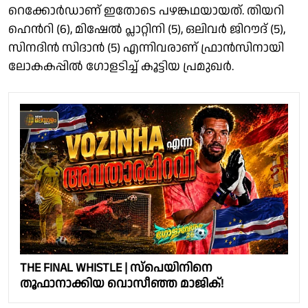
റെക്കോർഡാണ് ഇതോടെ പഴങ്കഥയായത്. തിയറി
ഹെൻറി (6), മിഷേൽ പ്ലാറ്റിനി (5), ഒലിവർ ജിറൗദ് (5),
സിനദിൻ സിദാൻ (5) എന്നിവരാണ് ഫ്രാൻസിനായി
ലോകകപ്പിൽ ഗോളടിച്ച് കൂട്ടിയ പ്രമുഖർ.
THE FINAL WHISTLE | സ്പെയിനിനെ
തൂഫാനാക്കിയ വൊസീഞ്ഞ മാജിക്!