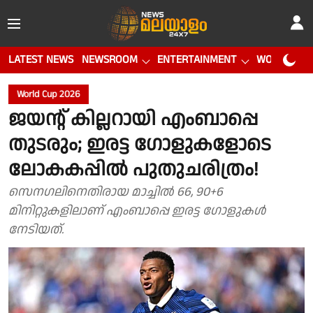
LATEST NEWS
NEWSROOM
ENTERTAINMENT
WORLD CUP
World Cup 2026
ജയൻ്റ് കില്ലറായി എംബാപ്പെ
തുടരും; ഇരട്ട ഗോളുകളോടെ
ലോകകപ്പിൽ പുതുചരിത്രം!
സെനഗലിനെതിരായ മാച്ചിൽ 66, 90+6
മിനിറ്റുകളിലാണ് എംബാപ്പെ ഇരട്ട ഗോളുകൾ
നേടിയത്.