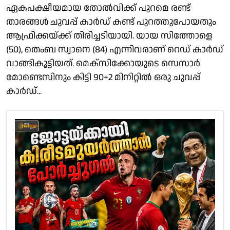
ഏകപക്ഷീയമായ തോൽവിക്ക് പുറമെ രണ്ട്
താരങ്ങൾ ചുവപ്പ് കാർഡ് കണ്ട് പുറത്തുപോയതും
ആഫ്രിക്കയ്ക്ക് തിരിച്ചടിയായി. യായ സിത്തോളെ
(50), തെംബ സ്വാനെ (84) എന്നിവരാണ് റെഡ് കാർഡ്
വാങ്ങികൂട്ടിയത്. മെക്സിക്കോയുടെ സെസാർ
മോണ്ടെസിനും കിട്ടി 90+2 മിനിറ്റിൽ ഒരു ചുവപ്പ്
കാർഡ്...