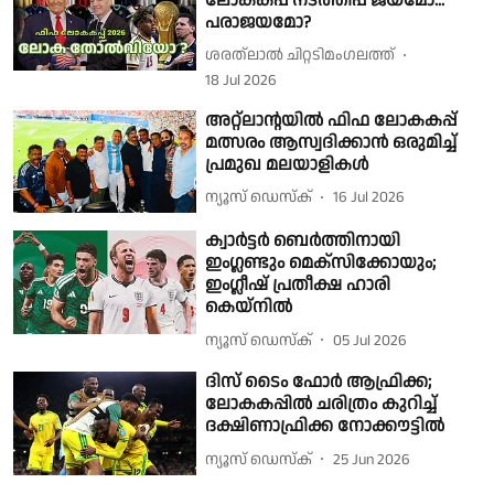
ലോകകപ്പ് നടത്തിപ്പ് ജയമോ...
പരാജയമോ?
ശരത്‌ലാൽ ചിറ്റടിമംഗലത്ത്
18 Jul 2026
അറ്റ്ലാൻ്റയിൽ ഫിഫ ലോകകപ്പ്
മത്സരം ആസ്വദിക്കാൻ ഒരുമിച്ച്
പ്രമുഖ മലയാളികൾ
ന്യൂസ് ഡെസ്ക്
16 Jul 2026
ക്വാർട്ടർ ബെർത്തിനായി
ഇംഗ്ലണ്ടും മെക്സിക്കോയും;
ഇംഗ്ലീഷ് പ്രതീക്ഷ ഹാരി
കെയ്നിൽ
ന്യൂസ് ഡെസ്ക്
05 Jul 2026
ദിസ് ടൈം ഫോർ ആഫ്രിക്ക;
ലോകകപ്പിൽ ചരിത്രം കുറിച്ച്
ദക്ഷിണാഫ്രിക്ക നോക്കൗട്ടിൽ
ന്യൂസ് ഡെസ്ക്
25 Jun 2026