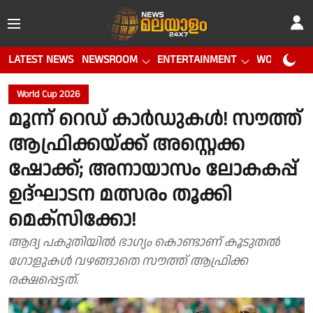
LATEST NEWS
NEWSROOM
ENTERTAINMENT
WORLD CUP
World Cup 2026
മൂന്ന് റെഡ് കാർഡുകൾ! സൗത്ത്
ആഫ്രിക്കയ്ക്ക് അസ്റ്റെക്ക
ഷോക്ക്; അനായാസം ലോകകപ്പ്
ഉദ്ഘാടന മത്സരം തൂക്കി
മെക്സിക്കോ!
ആദ്യ പകുതിയിൽ ഭാഗ്യം കൊണ്ടാണ് കൂടുതൽ
ഗോളുകൾ വഴങ്ങാതെ സൗത്ത് ആഫ്രിക്ക
രക്ഷപ്പെട്ടത്.