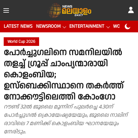
LATEST NEWS
NEWSROOM
ENTERTAINMENT
WORLD CUP
World Cup 2026
പോർച്ചുഗലിനെ സമനിലയിൽ
തളച്ച് ഗ്രൂപ്പ് ചാംപ്യന്മാരായി
കൊളംബിയ;
ഉസ്ബെക്കിസ്ഥാനെ തകർത്ത്
നോക്കൗട്ടിലെത്തി കോംഗോ
റൗണ്ട് 32ൽ ജൂലൈ മൂന്നിന് പുലർച്ചെ 4.30ന്
പോർച്ചുഗൽ ക്രൊയേഷ്യയേയും, ജൂലൈ നാലിന്
രാവിലെ 7 മണിക്ക് കൊളംബിയ ഘാനയേയും
നേരിടും.