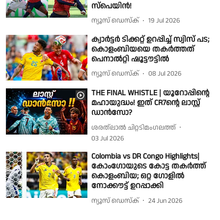
സ്പെയിൻ!
ന്യൂസ് ഡെസ്ക്
19 Jul 2026
ക്വാർട്ടർ ടിക്കറ്റ് ഉറപ്പിച്ച് സ്വിസ് പട;
കൊളംബിയയെ തകർത്തത്
പെനാൽറ്റി ഷൂട്ടൗട്ടിൽ
ന്യൂസ് ഡെസ്ക്
08 Jul 2026
THE FINAL WHISTLE | യൂറോപ്പിൻ്റെ
മഹായുദ്ധം! ഇത് CR7ൻ്റെ ലാസ്റ്റ്
ഡാൻസോ?
ശരത്‌ലാൽ ചിറ്റടിമംഗലത്ത്
03 Jul 2026
Colombia vs DR Congo Highlights|
കോംഗോയുടെ കോട്ട തകർത്ത്
കൊളംബിയ; ഒറ്റ ഗോളിൽ
നോക്കൗട്ട് ഉറപ്പാക്കി
ന്യൂസ് ഡെസ്ക്
24 Jun 2026