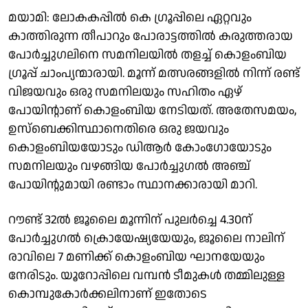
മയാമി: ലോകകപ്പിൽ കെ ഗ്രൂപ്പിലെ ഏറ്റവും
കാത്തിരുന്ന തീപാറും പോരാട്ടത്തിൽ കരുത്തരായ
പോർച്ചുഗലിനെ സമനിലയിൽ തളച്ച് കൊളംബിയ
ഗ്രൂപ്പ് ചാംപ്യന്മാരായി. മൂന്ന് മത്സരങ്ങളിൽ നിന്ന് രണ്ട്
വിജയവും ഒരു സമനിലയും സഹിതം ഏഴ്
പോയിൻ്റാണ് കൊളംബിയ നേടിയത്. അതേസമയം,
ഉസ്‌ബെക്കിസ്ഥാനെതിരെ ഒരു ജയവും
കൊളംബിയയോടും ഡിആർ കോംഗോയോടും
സമനിലയും വഴങ്ങിയ പോർച്ചുഗൽ അഞ്ച്
പോയിൻ്റുമായി രണ്ടാം സ്ഥാനക്കാരായി മാറി.
റൗണ്ട് 32ൽ ജൂലൈ മൂന്നിന് പുലർച്ചെ 4.30ന്
പോർച്ചുഗൽ ക്രൊയേഷ്യയേയും, ജൂലൈ നാലിന്
രാവിലെ 7 മണിക്ക് കൊളംബിയ ഘാനയേയും
നേരിടും. യൂറോപ്പിലെ വമ്പൻ ടീമുകൾ തമ്മിലുള്ള
കൊമ്പുകോർക്കലിനാണ് ഇതോടെ