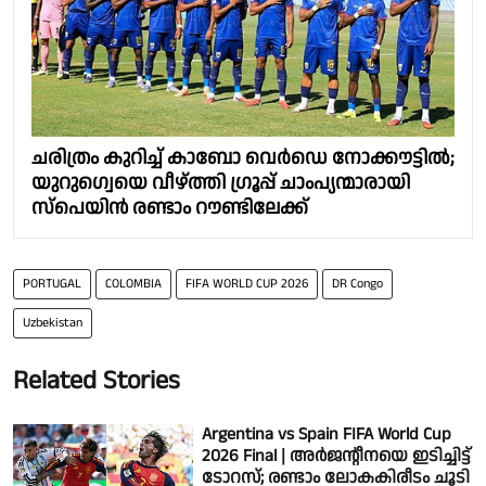
ചരിത്രം കുറിച്ച് കാബോ വെർഡെ നോക്കൗട്ടിൽ;
യുറുഗ്വെയെ വീഴ്ത്തി ഗ്രൂപ്പ് ചാംപ്യന്മാരായി
സ്പെയിൻ രണ്ടാം റൗണ്ടിലേക്ക്
PORTUGAL
COLOMBIA
FIFA WORLD CUP 2026
DR Congo
Uzbekistan
Related Stories
Argentina vs Spain FIFA World Cup
2026 Final | അർജൻ്റീനയെ ഇടിച്ചിട്ട്
ടോറസ്; രണ്ടാം ലോകകിരീടം ചൂടി