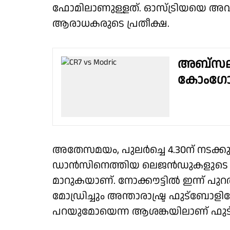
ഫോമിലാണുള്ളത്. ഓസ്ട്രിയയെ അവ
ആരാധകരുടെ പ്രതീക്ഷ.
അബ്‌സല്യൂട
കോംഗോയുട
അതേസമയം, പുലർച്ചെ 4.30ന് നടക്കുന്ന
ഡാൻസിനെത്തിയ ലെജൻഡുകളുടെ 
മാറുകയാണ്. നോക്കൗട്ടിൽ ഇന്ന്
മോഡ്രിച്ചും അന്താരാഷ്ട്ര ഫുട്ബോളി
പറയുമോയെന്ന ആശങ്കയിലാണ് ഫ