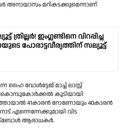
ർ അനായാസം മറികടക്കുമെന്നാണ്
്ട് ത്രില്ലർ! ഇംഗ്ലണ്ടിനെ വിറപ്പിച്ച
െ പോരാട്ടവീര്യത്തിന് സല്യൂട്ട്
 ഹൈ വോൾട്ടേജ് മാച്ച് ലാസ്റ്റ്
കൊമ്പുകോർക്കൽ കൂടിയായി
 പുറത്തായാൽ 41കാരൻ റോണോയും 40കാരൻ
നോട് എന്നെന്നേക്കുമായി വിട
ുട്ബോൾ ആരാധകർ.