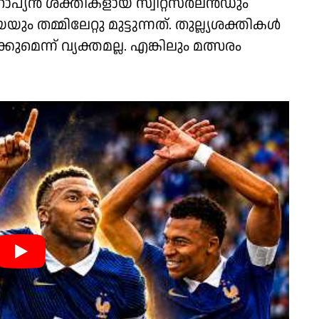
ോപ്യൻ ശക്തികളായ സ്വിറ്റ്‌സർലൻഡും
മ്മിലേറ്റു മുട്ടുന്നത്. തുല്ല്യശക്തികൾ
ുമെന്ന് വ്യക്തമല്ല. എങ്കിലും മത്സരം