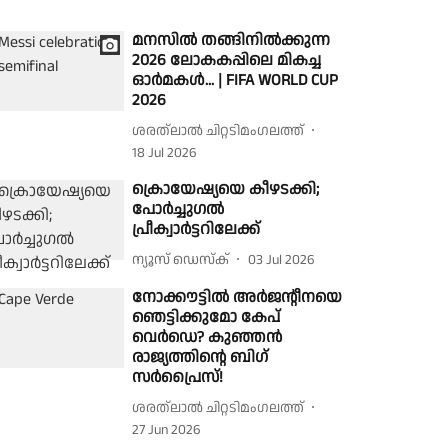
മനസിൽ തങ്ങിനിൽക്കുന്ന
2026 ലോകകപ്പിലെ മികച്ച
ഓർമകൾ... | FIFA WORLD CUP
2026
ശരത്‌ലാൽ ചിറ്റടിമംഗലത്ത്
18 Jul 2026
ക്രൊയേഷ്യയെ കീഴടക്കി;
പോർച്ചുഗൽ
പ്രീക്വാർട്ടറിലേക്ക്
ന്യൂസ് ഡെസ്ക്
03 Jul 2026
നോക്കൗട്ടിൽ അർജൻ്റീനയെ
ഞെട്ടിക്കുമോ കേപ്
വെർഡെ? കുഞ്ഞൻ
രാജ്യത്തിൻ്റെ ബിഗ്
സർപ്രൈസ്!
ശരത്‌ലാൽ ചിറ്റടിമംഗലത്ത്
27 Jun 2026