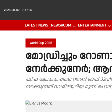
2026-08-07
8:47 PM
LATEST NEWS
NEWSROOM
ENTERTAINMENT
PHOTO GALLERY
VIDEO
World Cup 2026
മോഡ്രിച്ചും റോണാ
നേർക്കുനേർ; ആരു
ഫിഫ ലോകകപ്പിലെ റൗണ്ട് ഓഫ് 32വിൽ
നടക്കുന്നത് വാശിയേറിയ മൂന്ന് പോരാ