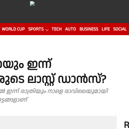
WORLD CUP
SPORTS
TECH
AUTO
BUSINESS
LIFE
SOCIAL
യും ഇന്ന്
ടെ ലാസ്റ്റ് ഡാൻസ്?
 ഇന്ന് രാത്രിയും നാളെ രാവിലെയുമായി
ട്ടങ്ങളാണ്
R