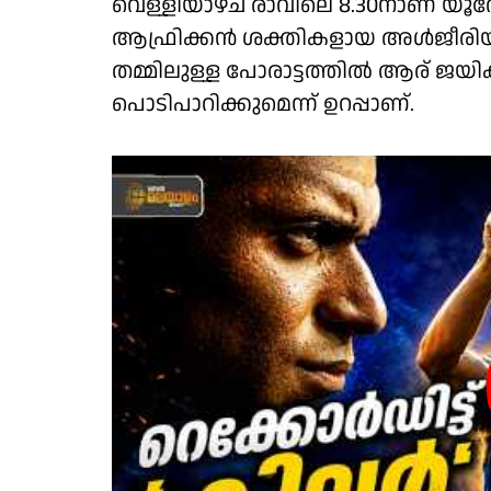
വെള്ളിയാഴ്ച രാവിലെ 8.30നാണ് യൂറ
ആഫ്രിക്കൻ ശക്തികളായ അൾജീരിയയും ത
തമ്മിലുള്ള പോരാട്ടത്തിൽ ആര് ജയിക്ക
പൊടിപാറിക്കുമെന്ന് ഉറപ്പാണ്.