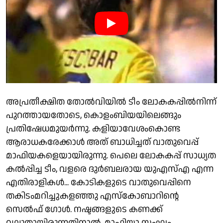
അപ്രതീക്ഷിത തോല്‍വിയില്‍ ടീം ലോകകപ്പില്‍നിന്ന്
പുറത്തായതോടെ, കൊളംബിയയിലെങ്ങും
പ്രതിഷേധമുയര്‍ന്നു. കളിയാവേശംകൊണ്ട
ആരാധകരേക്കാള്‍ അത് ബാധിച്ചത് വാതുവെപ്പ്
മാഫിയകളെയായിരുന്നു. പെലെ ലോകകപ്പ് സാധ്യത
കല്‍പ്പിച്ച ടീം, വളരെ ദുര്‍ബലരായ യുഎസ്എ എന്ന
എതിരാളികള്‍... കോടികളുടെ വാതുവെപ്പിനെ
തകിടംമറിച്ചുകളഞ്ഞു എസ്കോബാറിന്റെ
സെല്‍ഫ് ഗോള്‍. നഷ്ടങ്ങളുടെ കണക്ക്
വലുതായിരുന്നതിനാല്‍, മാഫിയാ സംഘം