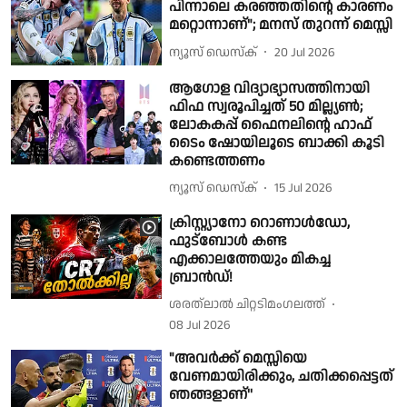
പിന്നാലെ കരഞ്ഞതിൻ്റെ കാരണം
മറ്റൊന്നാണ്"; മനസ് തുറന്ന് മെസ്സി
ന്യൂസ് ഡെസ്ക്
20 Jul 2026
ആഗോള വിദ്യാഭ്യാസത്തിനായി
ഫിഫ സ്വരൂപിച്ചത് 50 മില്ല്യൺ;
ലോകകപ്പ് ഫൈനലിൻ്റെ ഹാഫ്
ടൈം ഷോയിലൂടെ ബാക്കി കൂടി
കണ്ടെത്തണം
ന്യൂസ് ഡെസ്ക്
15 Jul 2026
ക്രിസ്റ്റ്യാനോ റൊണാൾഡോ,
ഫുട്ബോൾ കണ്ട
എക്കാലത്തേയും മികച്ച
ബ്രാൻഡ്!
ശരത്‌ലാൽ ചിറ്റടിമംഗലത്ത്
08 Jul 2026
"അവര്‍ക്ക് മെസ്സിയെ
വേണമായിരിക്കും, ചതിക്കപ്പെട്ടത്
ഞങ്ങളാണ്''