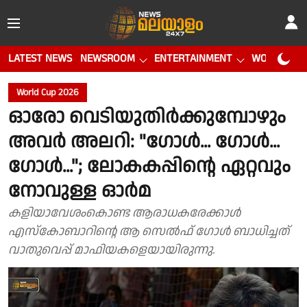
LATEST NEWS
NEWSROOM
ENTERTAINMENT
WORLD CUP
World Cup 2026
ഓരോ വെടിയുതിര്‍ക്കുമ്പോഴും
അവര്‍ അലറി: "ഗോള്‍... ഗോള്‍...
ഗോള്‍..."; ലോകകപ്പിന്റെ ഏറ്റവും
നോവുള്ള ഓർമ
കളിയാവേശംകൊണ്ട ആരാധകരേക്കാള്‍
എസ്കോബാറിന്റെ ആ സെല്‍ഫ് ഗോള്‍ ബാധിച്ചത്
വാതുവെപ്പ് മാഫിയകളെയായിരുന്നു.