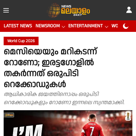
LATEST NEWS
NEWSROOM
ENTERTAINMENT
WORLD CUP
World Cup 2026
മെസിയെയും മറികടന്ന്
റോണോ; ഇരട്ടഗോളില്‍
തകര്‍ന്നത് ഒരുപിടി
റെക്കോഡുകള്‍
ആധികാരിക ജയത്തിനൊപ്പം ഒരുപിടി
റെക്കോഡുകളും റോണോ ഇന്നലെ സ്വന്തമാക്കി.