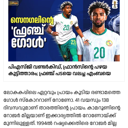
പിഎസ്‍ജി വണ്ടര്‍കിഡ്, ഫ്രാന്‍സിന്റെ പഴയ
കുട്ടിത്താരം; ഫ്രഞ്ച് പടയെ വലച്ച എംബയെ
ലോകകപ്പിലെ ഏറ്റവും പ്രായം കൂടിയ രണ്ടാമത്തെ
ഗോൾ സ്‌കോററാണ് റോണോ. 41 വയസും 138
ദിവസവുമാണ് താരത്തിന്റെ പ്രായം. കാമറൂണിന്റെ
റോജർ മില്ലയാണ് ഇക്കാര്യത്തില്‍ റോണോയ്ക്ക്
മുന്നിലുള്ളത്. 1994ൽ റഷ്യക്കെതിരെ റോജർ മില്ല