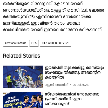
ജര്‍മനിയുടെ മിറോസ്ലാവ് ക്ലോസെയാണ്
റൊണാള്‍ഡോയ്ക്ക് ഒപ്പമുള്ളത്. മെസി (28), ലോതര്‍
മത്തേയൂസ് (25) എന്നിവരാണ് റോണോയ്ക്ക്
മുന്നിലുള്ളത്. ഇറ്റാലിയന്‍ താരം പൗലോ
മാള്‍ഡീനിയെയാണ് ഇന്നലെ റോണോ മറികടന്നത്.
Cristiano Ronaldo
FIFA
FIFA WORLD CUP 2026
Related Stories
ഈജിപ്ത് തുടക്കമിട്ടു, മെസിയും
സംഘവും തീര്‍ത്തു; അര്‍ജന്റീന
ക്വാര്‍ട്ടറില്‍
ന്യൂസ് ഡെസ്ക്
07 Jul 2026
സ്കോര്‍ബോര്‍ഡ് നോക്കേണ്ട;
ജപ്പാനില്‍നിന്ന് ഏറെ
പഠിക്കാനുണ്ട്