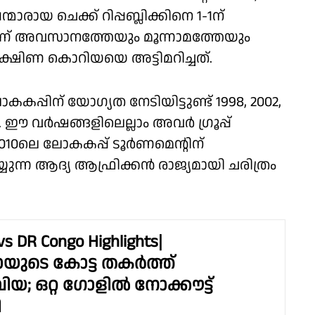
മാരായ ചെക്ക് റിപ്പബ്ലിക്കിനെ 1-1ന്
നാണ് അവസാനത്തേയും മൂന്നാമത്തേയും
്ഷിണ കൊറിയയെ അട്ടിമറിച്ചത്.
്പിന് യോഗ്യത നേടിയിട്ടുണ്ട് 1998, 2002,
്. ഈ വർഷങ്ങളിലെല്ലാം അവർ ഗ്രൂപ്പ്
2010ലെ ലോകകപ്പ് ടൂർണമെൻ്റിന്
ുന്ന ആദ്യ ആഫ്രിക്കൻ രാജ്യമായി ചരിത്രം
vs DR Congo Highlights|
ുടെ കോട്ട തകർത്ത്
; ഒറ്റ ഗോളിൽ നോക്കൗട്ട്
ി