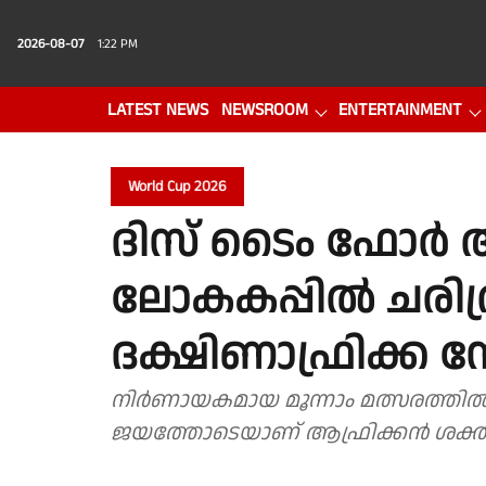
2026-08-07
1:22 PM
LATEST NEWS
NEWSROOM
ENTERTAINMENT
PHOTO GALLERY
VIDEO
World Cup 2026
ദിസ് ടൈം ഫോർ ആ
ലോകകപ്പിൽ ചരിത്ര
ദക്ഷിണാഫ്രിക്ക ന
നിർണായകമായ മൂന്നാം മത്സരത്ത
ജയത്തോടെയാണ് ആഫ്രിക്കൻ ശക്തികൾ 