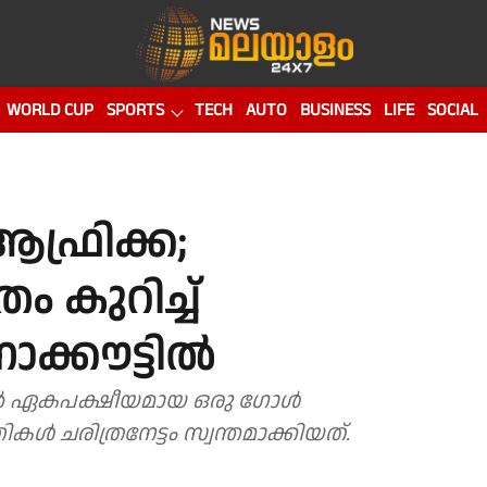
WORLD CUP
SPORTS
TECH
AUTO
BUSINESS
LIFE
SOCIAL
ഫ്രിക്ക;
ം കുറിച്ച്
ോക്കൗട്ടിൽ
ിൽ ഏകപക്ഷീയമായ ഒരു ഗോൾ
ചരിത്രനേട്ടം സ്വന്തമാക്കിയത്.