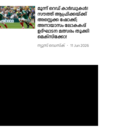
മൂന്ന് റെഡ് കാർഡുകൾ!
സൗത്ത് ആഫ്രിക്കയ്ക്ക്
അസ്റ്റെക്ക ഷോക്ക്;
അനായാസം ലോകകപ്പ്
ഉദ്ഘാടന മത്സരം തൂക്കി
മെക്സിക്കോ!
ന്യൂസ് ഡെസ്ക്
11 Jun 2026