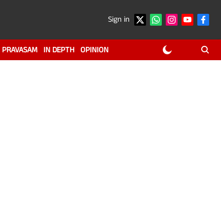
Sign in
PRAVASAM
IN DEPTH
OPINION