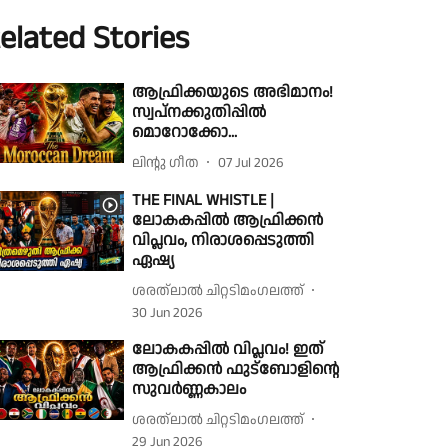
elated Stories
ആഫ്രിക്കയുടെ അഭിമാനം!
സ്വപ്നക്കുതിപ്പിൽ
മൊറോക്കോ...
ലിൻ്റു ഗീത
07 Jul 2026
THE FINAL WHISTLE |
ലോകകപ്പിൽ ആഫ്രിക്കൻ
വിപ്ലവം, നിരാശപ്പെടുത്തി
ഏഷ്യ
ശരത്‌ലാൽ ചിറ്റടിമംഗലത്ത്
30 Jun 2026
ലോകകപ്പിൽ വിപ്ലവം! ഇത്
ആഫ്രിക്കൻ ഫുട്ബോളിൻ്റെ
സുവർണ്ണകാലം
ശരത്‌ലാൽ ചിറ്റടിമംഗലത്ത്
29 Jun 2026