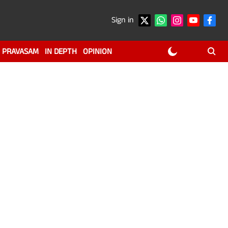
Sign in
PRAVASAM
IN DEPTH
OPINION