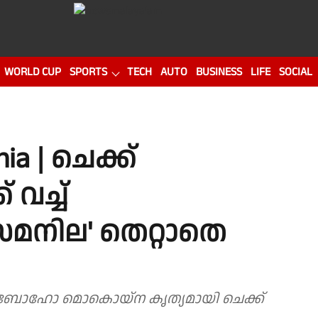
WORLD CUP
SPORTS
TECH
AUTO
BUSINESS
LIFE
SOCIAL
hia | ചെക്ക്
് വച്ച്
'സമനില' തെറ്റാതെ
റ്റി തെബോഹോ മൊകൊയ്‌ന കൃത്യമായി ചെക്ക്