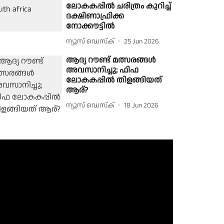
ലോകകപ്പിൽ ചരിത്രം കുറിച്ച്
ദക്ഷിണാഫ്രിക്ക
നോക്കൗട്ടിൽ
ന്യൂസ് ഡെസ്ക്
25 Jun 2026
ആദ്യ റൗണ്ട് മത്സരങ്ങള്‍
അവസാനിച്ചു; ഫിഫ
ലോകകപ്പില്‍ തിളങ്ങിയത്
ആര്?
ന്യൂസ് ഡെസ്ക്
18 Jun 2026