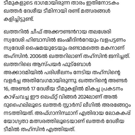
ടീമുകളുടെ ഭാഗമായിരുന്ന താരം ഇതിനോടകം
ഖത്തർ ദേശീയ ടീമിനായി രണ്ട് മത്സരങ്ങൾ
കളിച്ചിട്ടുണ്ട്.
ഖത്തറില്‍ ചീഫ് അക്കൗണ്ടന്‍റായ തലശേരി
സ്വദേശി ഹിബാസില്‍ ജംഷീദിന്‍റേയും വളപട്ടണം
സ്വദേശി ഷൈമയുടേയും രണ്ടാമത്തെ മകനാണ്
തഹ്‌സിൻ. 2006ൽ ഖത്തറിലാണ് തഹ്‌സിൻ ജനിച്ചത്.
ഖത്തറിലെ ആസ്പയർ ഫുട്ബോൾ
അക്കാദമിയിൽ പരിശീലനം നേടിയ തഹ്‌സിൻ്റെ
വളർച്ച അതിവേഗമായിരുന്നു. ഖത്തറിൻ്റെ അണ്ടർ
16, അണ്ടർ 17 ദേശീയ ടീമുകളിൽ മികച്ച പ്രകടനം
കാഴ്ചവച്ച ഈ ലെഫ്റ്റ് വിങ്ങർ 2024ലാണ് അൽ
ദുഹൈലിലൂടെ ഖത്തർ സ്റ്റാർസ് ലീഗിൽ അരങ്ങേറ്റം
നടത്തിയത്. അഫ്ഗാനിസ്ഥാന് എതിരായ ലോകകപ്പ്
യോഗ്യതാ മത്സരത്തിലൂടെയാണ് ഖത്തർ ദേശീയ
ടീമിൽ തഹ്സിൻ എത്തിയത്.