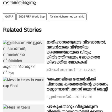
നടത്തിയിരുന്നു.
QATAR
2026 FIFA World Cup
Tahsin Mohammed Jamshid
Related Stories
ഇതിഹാസങ്ങളുടെ വിടവാങ്ങൽ,
വമ്പൻമാരെ വീഴ്ത്തിയ
കുഞ്ഞൻമാരുടെ വീര്യം;
കിരീടത്തിനപ്പുറം ലോകത്തെ
കീഴടക്കിയ ലോകകപ്പ്
കിലാഫ് അഹമ്മദ്
21 Jul 2026
"ഫൈനലിലെ തോൽവിക്ക്
പിന്നാലെ കരഞ്ഞതിൻ്റെ കാരണം
മറ്റൊന്നാണ്"; മനസ് തുറന്ന് മെസ്സി
ന്യൂസ് ഡെസ്ക്
20 Jul 2026
പഴകുംതോറും വീര്യമേറുന്ന
വീഞ്ഞ്; തലയുയർത്തി മടങ്ങൂ