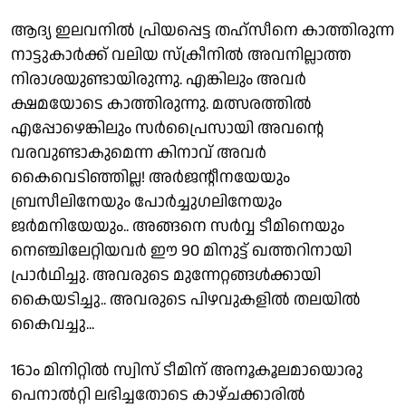
ആദ്യ ഇലവനിൽ പ്രിയപ്പെട്ട തഹ്സീനെ കാത്തിരുന്ന
നാട്ടുകാർക്ക് വലിയ സ്‌ക്രീനിൽ അവനില്ലാത്ത
നിരാശയുണ്ടായിരുന്നു. എങ്കിലും അവർ
ക്ഷമയോടെ കാത്തിരുന്നു. മത്സരത്തിൽ
എപ്പോഴെങ്കിലും സർപ്രൈസായി അവൻ്റെ
വരവുണ്ടാകുമെന്ന കിനാവ് അവർ
കൈവെടിഞ്ഞില്ല! അർജൻ്റീനയേയും
ബ്രസീലിനേയും പോർച്ചുഗലിനേയും
ജർമനിയേയും.. അങ്ങനെ സർവ്വ ടീമിനെയും
നെഞ്ചിലേറ്റിയവർ ഈ 90 മിനുട്ട് ഖത്തറിനായി
പ്രാർഥിച്ചു. അവരുടെ മുന്നേറ്റങ്ങൾക്കായി
കൈയടിച്ചു.. അവരുടെ പിഴവുകളിൽ തലയിൽ
കൈവച്ചു...
16ാം മിനിറ്റിൽ സ്വിസ് ടീമിന് അനൂകൂലമായൊരു
പെനാൽറ്റി ലഭിച്ചതോടെ കാഴ്ചക്കാരിൽ