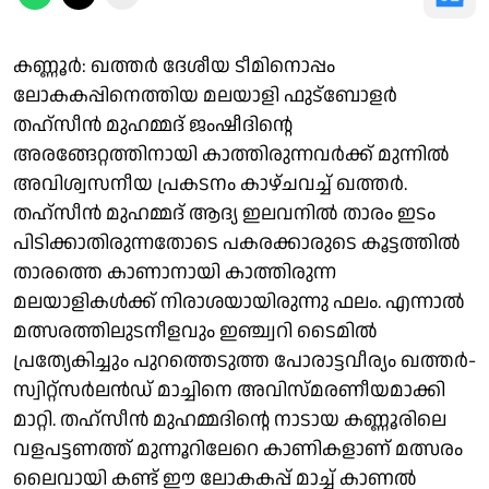
കണ്ണൂർ: ഖത്തർ ദേശീയ ടീമിനൊപ്പം
ലോകകപ്പിനെത്തിയ മലയാളി ഫുട്ബോളർ
തഹ്സീൻ മുഹമ്മദ് ജംഷീദിൻ്റെ
അരങ്ങേറ്റത്തിനായി കാത്തിരുന്നവർക്ക് മുന്നിൽ
അവിശ്വസനീയ പ്രകടനം കാഴ്ചവച്ച് ഖത്തർ.
തഹ്സീൻ മുഹമ്മദ് ആദ്യ ഇലവനിൽ താരം ഇടം
പിടിക്കാതിരുന്നതോടെ പകരക്കാരുടെ കൂട്ടത്തിൽ
താരത്തെ കാണാനായി കാത്തിരുന്ന
മലയാളികൾക്ക് നിരാശയായിരുന്നു ഫലം. എന്നാൽ
മത്സരത്തിലുടനീളവും ഇഞ്ച്വറി ടൈമിൽ
പ്രത്യേകിച്ചും പുറത്തെടുത്ത പോരാട്ടവീര്യം ഖത്തർ-
സ്വിറ്റ്‌സർലൻഡ് മാച്ചിനെ അവിസ്മരണീയമാക്കി
മാറ്റി. തഹ്സീൻ മുഹമ്മദിൻ്റെ നാടായ കണ്ണൂരിലെ
വളപട്ടണത്ത് മുന്നൂറിലേറെ കാണികളാണ് മത്സരം
ലൈവായി കണ്ട് ഈ ലോകകപ്പ് മാച്ച് കാണൽ