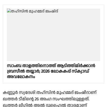
സാംബ താളത്തിനൊത്ത് ആടിത്തിമിർക്കാൻ
ബ്രസീൽ തയ്യാർ; 2026 ലോകകപ്പ് സ്ക്വാഡ്
അവലോകനം
കണ്ണൂർ സ്വദേശി തഹ്‌സിൻ മുഹമ്മദ് ജംഷീദാണ്
ഖത്തർ ടീമിൻ്റെ 26 അംഗ സംഘത്തിലുള്ളത്.
ഖത്തർ ലീഗിൽ അൽ ദുഹൈൽ താരമാണ്