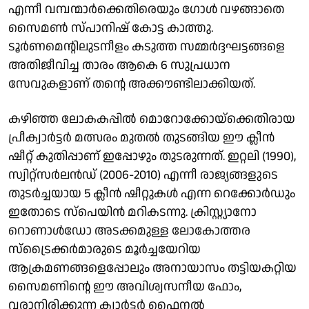
എന്നീ വമ്പന്മാർക്കെതിരെയും ഗോൾ വഴങ്ങാതെ
സൈമൺ സ്പാനിഷ് കോട്ട കാത്തു.
ടൂർണമെന്റിലുടനീളം കടുത്ത സമ്മർദ്ദഘട്ടങ്ങളെ
അതിജീവിച്ച താരം ആകെ 6 സുപ്രധാന
സേവുകളാണ് തന്റെ അക്കൗണ്ടിലാക്കിയത്.
കഴിഞ്ഞ ലോകകപ്പിൽ മൊറോക്കോയ്ക്കെതിരായ
പ്രീക്വാർട്ടർ മത്സരം മുതൽ തുടങ്ങിയ ഈ ക്ലീൻ
ഷീറ്റ് കുതിപ്പാണ് ഇപ്പോഴും തുടരുന്നത്. ഇറ്റലി (1990),
സ്വിറ്റ്സർലൻഡ് (2006-2010) എന്നീ രാജ്യങ്ങളുടെ
തുടർച്ചയായ 5 ക്ലീൻ ഷീറ്റുകൾ എന്ന റെക്കോർഡും
ഇതോടെ സ്പെയിൻ മറികടന്നു. ക്രിസ്റ്റ്യാനോ
റൊണാൾഡോ അടക്കമുള്ള ലോകോത്തര
സ്ട്രൈക്കർമാരുടെ മൂർച്ചയേറിയ
ആക്രമണങ്ങളെപ്പോലും അനായാസം തട്ടിയകറ്റിയ
സൈമണിന്റെ ഈ അവിശ്വസനീയ ഫോം,
വരാനിരിക്കുന്ന ക്വാർട്ടർ ഫൈനൽ