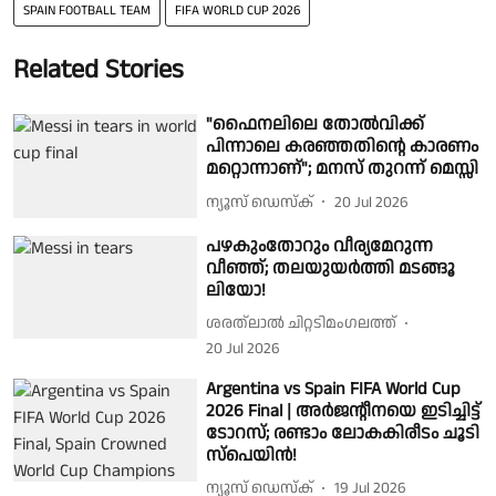
SPAIN FOOTBALL TEAM
FIFA WORLD CUP 2026
Related Stories
"ഫൈനലിലെ തോൽവിക്ക്
പിന്നാലെ കരഞ്ഞതിൻ്റെ കാരണം
മറ്റൊന്നാണ്"; മനസ് തുറന്ന് മെസ്സി
ന്യൂസ് ഡെസ്ക്
20 Jul 2026
പഴകുംതോറും വീര്യമേറുന്ന
വീഞ്ഞ്; തലയുയർത്തി മടങ്ങൂ
ലിയോ!
ശരത്‌ലാൽ ചിറ്റടിമംഗലത്ത്
20 Jul 2026
Argentina vs Spain FIFA World Cup
2026 Final | അർജൻ്റീനയെ ഇടിച്ചിട്ട്
ടോറസ്; രണ്ടാം ലോകകിരീടം ചൂടി
സ്പെയിൻ!
ന്യൂസ് ഡെസ്ക്
19 Jul 2026