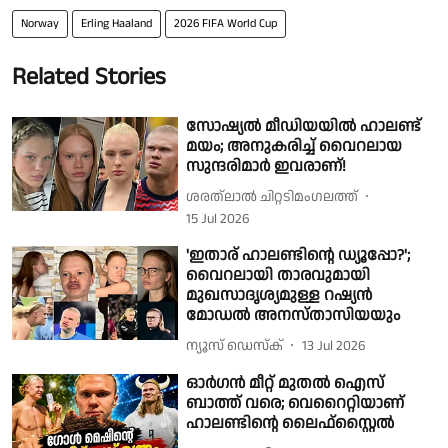
Norway
Erling Haaland
2026 FIFA World Cup
Related Stories
സോഷ്യൽ മീഡിയയിൽ ഹാലണ്ട്
മയം; അനുകരിച്ച് വൈറലായ
സുന്ദരിമാർ ഇവരാണ്!
ശരത്‌ലാൽ ചിറ്റടിമംഗലത്ത്
15 Jul 2026
'ഇതാര് ഹാലണ്ടിൻ്റെ ഡ്യൂപ്പോ?';
വൈറലായി താരവുമായി
മുഖസാദൃശ്യമുള്ള റഷ്യൻ
മോഡൽ അനസ്താസിയയും
ന്യൂസ് ഡെസ്ക്
13 Jul 2026
ഓർഗൻ മീറ്റ് മുതൽ ഐസ്
ബാത്ത് വരെ; വെറൈറ്റിയാണ്
ഹാലണ്ടിൻ്റെ ലൈഫ്‌സ്റ്റൈൽ