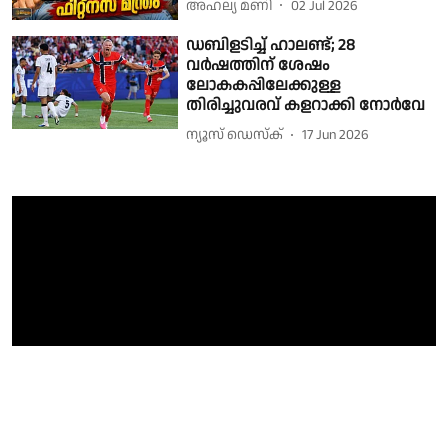
അഹല്യ മണി
02 Jul 2026
ഡബിളടിച്ച് ഹാലണ്ട്; 28
വർഷത്തിന് ശേഷം
ലോകകപ്പിലേക്കുള്ള
തിരിച്ചുവരവ് കളറാക്കി നോർവേ
ന്യൂസ് ഡെസ്ക്
17 Jun 2026