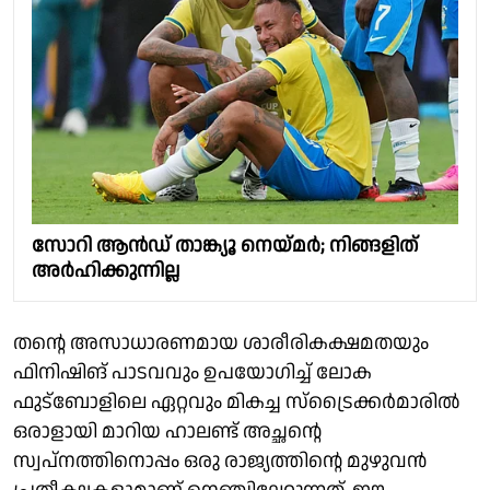
സോറി ആൻഡ് താങ്ക്യൂ നെയ്മർ; നിങ്ങളിത്
അർഹിക്കുന്നില്ല
തൻ്റെ അസാധാരണമായ ശാരീരികക്ഷമതയും
ഫിനിഷിങ് പാടവവും ഉപയോഗിച്ച് ലോക
ഫുട്ബോളിലെ ഏറ്റവും മികച്ച സ്ട്രൈക്കർമാരിൽ
ഒരാളായി മാറിയ ഹാലണ്ട് അച്ഛൻ്റെ
സ്വപ്നത്തിനൊപ്പം ഒരു രാജ്യത്തിൻ്റെ മുഴുവൻ