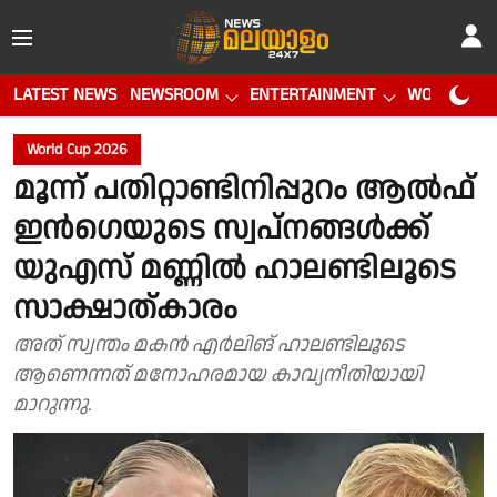
LATEST NEWS
NEWSROOM
ENTERTAINMENT
WORLD CUP
World Cup 2026
മൂന്ന് പതിറ്റാണ്ടിനിപ്പുറം ആൽഫ്
ഇൻഗെയുടെ സ്വപ്നങ്ങൾക്ക്
യുഎസ് മണ്ണിൽ ഹാലണ്ടിലൂടെ
സാക്ഷാത്കാരം
അത് സ്വന്തം മകൻ എർലിങ് ഹാലണ്ടിലൂടെ
ആണെന്നത് മനോഹരമായ കാവ്യനീതിയായി
മാറുന്നു.