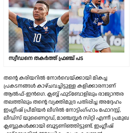
സ്വീഡനെ തകർത്ത് ഫ്രഞ്ച് പട
തൻ്റെ കരിയറിൽ നോർവെയ്ക്കായി മികച്ച
പ്രകടനങ്ങൾ കാഴ്ചവച്ചിട്ടുള്ള കളിക്കാരനാണ്
ആൽഫ്-ഇൻഗെ. ക്ലബ്ബ് ഫുട്ബോളിലും രാജ്യാന്തര
തലത്തിലും തന്റെ വ്യക്തിമുദ്ര പതിപ്പിച്ച അദ്ദേഹം
ഇംഗ്ലീഷ് പ്രീമിയർ ലീഗിൽ നോട്ടിംഗ്ഹാം ഫോറസ്റ്റ്,
ലീഡ്‌സ് യുണൈറ്റഡ്, മാഞ്ചസ്റ്റർ സിറ്റി എന്നീ പ്രമുഖ
ക്ലബ്ബുകൾക്കായി ബൂട്ടണിഞ്ഞിട്ടുണ്ട്. ഇംഗ്ലീഷ്