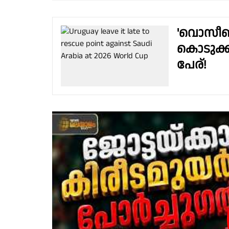
'വൊസീഞ്
കൊടുക്കി
പേര്!