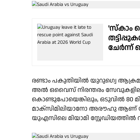
'സ്കാം
തട്ടിപ്പ
ചേർന്ന് 
രണ്ടാം പകുതിയിൽ യുറുഗ്വെ ആക്രമണം
അൽ ഒവൈസ് നിരന്തരം സേവുകളിലൂടെ
കൊണ്ടുപോയെങ്കിലും, ഒടുവിൽ 80 മി
മാക്സിമിലിയാനോ അരൗഹു ആണ് യു
യുഎസിലെ മിയാമി സ്റ്റേഡിയത്തിൽ വ