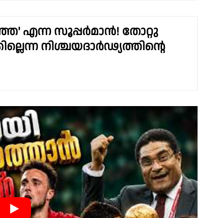
ഞ' എന്ന സൂപ്പർമാൻ! തോറ്റു
ല്ലെന്ന നിശ്ചയദാർഢ്യത്തിൻ്റെ