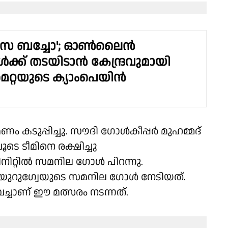
 സെ ബച്ചോ'; ഓൺലൈൻ
ുകൾക്ക് തടയിടാൻ കേന്ദ്രവുമായി
മെറ്റയുടെ ക്യാംപെയിൻ
 കടുപ്പിച്ചു. സൗദി ഗോൾകീപ്പർ മുഹമ്മദ്
 ടീമിനെ രക്ഷിച്ചു
നിറ്റിൽ സമനില ഗോൾ പിറന്നു.
റുഗ്വേയുടെ സമനില ഗോൾ നേടിയത്.
ച്ചാണ് ഈ മത്സരം നടന്നത്.