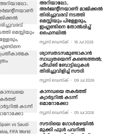
അറിയാലോ..
അർജൻ്റീനയാണ്! മാജിക്കൽ
തിരിച്ചുവരവ് നടത്തി
മെസ്സിയും പിള്ളേരും,
ഇംഗ്ലണ്ടിനെ തോൽപ്പിച്ച്
ഫൈനലിൽ
ന്യൂസ് ഡെസ്ക്
16 Jul 2026
ശ്വാസതടസമുണ്ടാകാൻ
സാധ്യതയെന്ന് കണ്ടെത്തൽ;
ഫീഡിങ് ബോട്ടിലുകൾ
തിരിച്ചുവിളിച്ച് സൗദി
ന്യൂസ് ഡെസ്ക്
09 Jul 2026
കാനഡയെ തകർത്ത്
ക്വാർട്ടറിൽ കടന്ന്
മൊറോക്കോ
ന്യൂസ് ഡെസ്ക്
05 Jul 2026
സൗദിയെ ഗോൾമഴയിൽ
മുക്കി ഫുൾ പവറിൽ