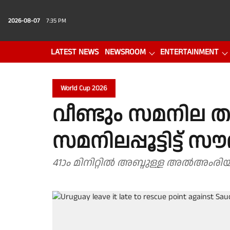
2026-08-07
7:35 PM
LATEST NEWS
NEWSROOM
ENTERTAINMENT
PHOTO GALLERY
VIDEO
World Cup 2026
വീണ്ടും സമനില തന്
സമനിലപ്പൂട്ടിട്ട് 
41ാം മിനിറ്റിൽ അബ്ദുള്ള അൽഅംരിയാ