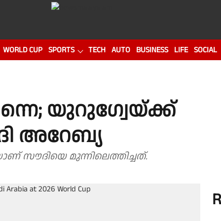
WORLD CUP
SPORTS
TECH
AUTO
BUSINESS
LIFE
SOCIAL
നെ; യുറുഗ്വേയ്ക്ക്
സൗദി അറേബ്യ
ണ് സൗദിയെ മുന്നിലെത്തിച്ചത്.
R