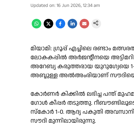
Updated on
:
16 Jun 2026, 12:34 am
മിയാമി: ഗ്രൂപ്പ് എച്ചിലെ രണ്ടാം മത്
ലോകകപ്പിൽ അർജൻ്റീനയെ അട്ടിമറിച
അറേബ്യ കരുത്തരായ യുറുഗ്വേയെ 1-1ന
അബ്ദുള്ള അൽഅംരിയാണ് സൗദിയെ മുന
കോർണർ കിക്കിൽ ലഭിച്ച പന്ത് മുഹമ്മദ്
ഗോൾ കീപ്പർ തടുത്തു. റീബൗണ്ടിലൂടെ 
സ്കോർ 1-0. ആദ്യ പകുതി അവസാനി
സൗദി മുന്നിലായിരുന്നു.