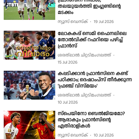
ഫ്രാന്‍സിന് നിരാശ;
തലയുയര്‍ത്തി ഇംഗ്ലണ്ടിന്റെ
മടക്കം
ന്യൂസ് ഡെസ്ക്
19 Jul 2026
ലോകകപ്പ് സെമി ഫൈനലിലെ
തോൽവിക്ക് റഫറിയെ പഴിച്ച്
ഫ്രാൻസ്
ശരത്‌ലാൽ ചിറ്റടിമംഗലത്ത്
15 Jul 2026
കപ്പടിക്കാൻ ഫ്രാൻസിനെ കണ്ട്
പഠിക്കാം; ദെഷാംപ്സ് തീർക്കുന്ന
'ഫ്രഞ്ച് വിസ്മയം'
ശരത്‌ലാൽ ചിറ്റടിമംഗലത്ത്
10 Jul 2026
സ്പെയിനോ ബെല്‍ജിയമോ?
ആരാകും ഫ്രാന്‍സിന്റെ
എതിരാളികള്‍
ന്യൂസ് ഡെസ്ക്
10 Jul 2026