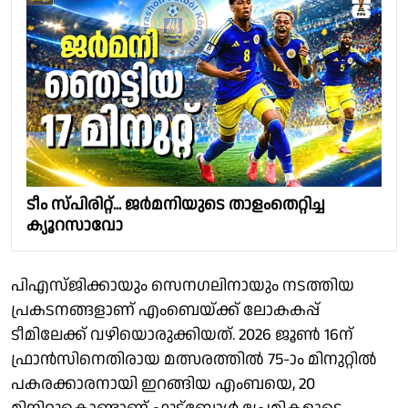
ടീം സ്പിരിറ്റ്... ജര്‍മനിയുടെ താളംതെറ്റിച്ച
ക്യൂറസാവോ
പിഎസ്‌ജിക്കായും സെനഗലിനായും നടത്തിയ
പ്രകടനങ്ങളാണ് എംബെയ്ക്ക് ലോകകപ്പ്
ടീമിലേക്ക് വഴിയൊരുക്കിയത്. 2026 ജൂൺ 16ന്
ഫ്രാൻസിനെതിരായ മത്സരത്തിൽ 75-ാം മിനുറ്റിൽ
പകരക്കാരനായി ഇറങ്ങിയ എംബയെ, 20