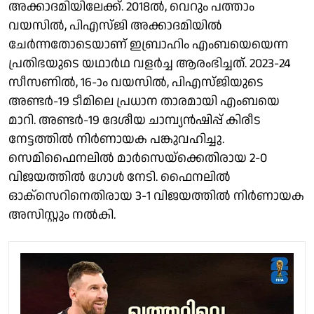
അക്കാദമിയിലേക്ക്. 2018ൽ, വെറും പത്താം
വയസിൽ, പിഎസ്‌ജി അക്കാദമിയിൽ
ചേർന്നതോടെയാണ് ഇബ്രാഹിം എംബയെയെന്ന
പ്രതിഭയുടെ യഥാർഥ വളർച്ച ആരംഭിച്ചത്. 2023-24
സീസണിൽ, 16-ാം വയസിൽ, പിഎസ്‌ജിയുടെ
അണ്ടർ-19 ടീമിലെ പ്രധാന താരമായി എംബയെ
മാറി. അണ്ടർ-19 ദേശീയ ചാമ്പ്യന്‍ഷിപ്പ് കിരീട
നേട്ടത്തിൽ നിർണായക പങ്കുവഹിച്ചു.
സെമിഫൈനലിൽ മാർസെയ്‌ക്കെതിരായ 2-0
വിജയത്തിൽ ഗോൾ നേടി. ഫൈനലിൽ
ഓക്സെറിനെതിരായ 3-1 വിജയത്തിൽ നിർണായക
അസിസ്റ്റും നൽകി.