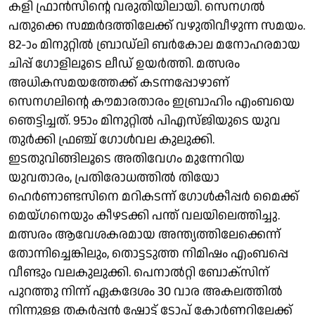
കളി ഫ്രാന്‍സിന്റെ വരുതിയിലായി. സെനഗല്‍
പതുക്കെ സമ്മര്‍ദത്തിലേക്ക് വഴുതിവീഴുന്ന സമയം.
82-ാം മിനുറ്റില്‍ ബ്രാഡ്‍ലി ബര്‍കോല മനോഹരമായ
ചിപ്പ് ഗോളിലൂടെ ലീഡ് ഉയര്‍ത്തി. മത്സരം
അധികസമയത്തേക്ക് കടന്നപ്പോഴാണ്
സെനഗലിന്റെ കൗമാരതാരം ഇബ്രാഹിം എംബയെ
ഞെട്ടിച്ചത്. 95ാം മിനുറ്റില്‍ പിഎസ്‍ജിയുടെ യുവ
തുര്‍ക്കി ഫ്രഞ്ച് ഗോള്‍വല കുലുക്കി.
ഇടതുവിങ്ങിലൂടെ അതിവേഗം മുന്നേറിയ
യുവതാരം, പ്രതിരോധത്തിൽ തിയോ
ഹെർണാണ്ടസിനെ മറികടന്ന് ഗോൾകീപ്പർ മൈക്ക്
മെയ്‌ഗനെയും കീഴടക്കി പന്ത് വലയിലെത്തിച്ചു.
മത്സരം ആവേശകരമായ അന്ത്യത്തിലേക്കെന്ന്
തോന്നിച്ചെങ്കിലും, തൊട്ടടുത്ത നിമിഷം എംബപ്പെ
വീണ്ടും വലകുലുക്കി. പെനാൽറ്റി ബോക്സിന്
പുറത്തു നിന്ന് ഏകദേശം 30 വാര അകലത്തിൽ
നിന്നുള്ള തകർപ്പൻ ഷോട്ട് ടോപ് കോർണറിലേക്ക്