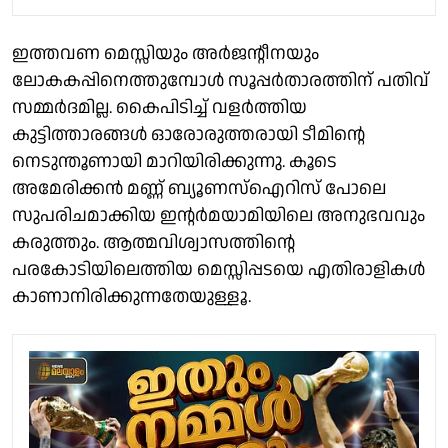
ഇത്തവണ മെസ്സിയും അർജൻ്റീനയും
ലോകകപ്പിനെത്തുമ്പോൾ സൂപ്പർതാരത്തിന് പതിവ്
സമ്മർദമില്ല. കൈപിടിച്ച് വളർത്തിയ
കുട്ടിത്താരങ്ങൾ ഓരോരുത്തരായി ടീമിൻ്റെ
നെടുന്തൂണായി മാറിയിരിക്കുന്നു. കൂടെ
അമേരിക്കൻ മണ്ണ് ബ്യൂണസ്ഐറിസ് പോലെ
സുപരിചമാക്കിയ ഇൻ്റർമയാമിയിലെ അനുഭവവും
കരുത്തും. ആത്മവിശ്വാസത്തിൻ്റെ
പരകോടിയിലെത്തിയ മെസ്സിപ്പടയെ എതിരാളികൾ
കാണാനിരിക്കുന്നതേയുള്ളൂ.