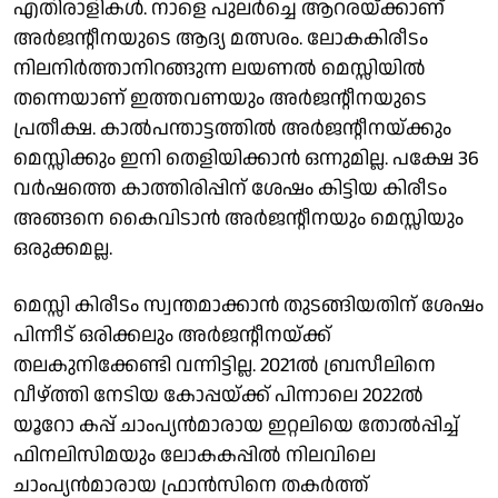
എതിരാളികൾ. നാളെ പുലർച്ചെ ആറരയ്ക്കാണ്
അർജൻ്റീനയുടെ ആദ്യ മത്സരം. ലോകകിരീടം
നിലനിർത്താനിറങ്ങുന്ന ലയണൽ മെസ്സിയിൽ
തന്നെയാണ് ഇത്തവണയും അർജൻ്റീനയുടെ
പ്രതീക്ഷ. കാൽപന്താട്ടത്തിൽ അർജൻ്റീനയ്ക്കും
മെസ്സിക്കും ഇനി തെളിയിക്കാൻ ഒന്നുമില്ല. പക്ഷേ 36
വർഷത്തെ കാത്തിരിപ്പിന് ശേഷം കിട്ടിയ കിരീടം
അങ്ങനെ കൈവിടാൻ അർജൻ്റീനയും മെസ്സിയും
ഒരുക്കമല്ല.
മെസ്സി കിരീടം സ്വന്തമാക്കാൻ തുടങ്ങിയതിന് ശേഷം
പിന്നീട് ഒരിക്കലും അർജൻ്റീനയ്ക്ക്
തലകുനിക്കേണ്ടി വന്നിട്ടില്ല. 2021ൽ ബ്രസീലിനെ
വീഴ്ത്തി നേടിയ കോപ്പയ്ക്ക് പിന്നാലെ 2022ൽ
യൂറോ കപ്പ് ചാംപ്യൻമാരായ ഇറ്റലിയെ തോൽപ്പിച്ച്
ഫിനലിസിമയും ലോകകപ്പിൽ നിലവിലെ
ചാംപ്യൻമാരായ ഫ്രാൻസിനെ തകർത്ത്