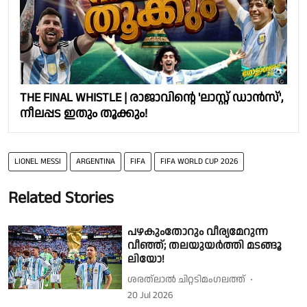
THE FINAL WHISTLE | രാജാവിൻ്റെ 'ലാസ്റ്റ് ഡാൻസ്',
നീലപ്പട ഇതും തൂക്കും!
LIONEL MESSI
ARGENTINA
FIFA
FIFA WORLD CUP 2026
Related Stories
പഴകുംതോറും വീര്യമേറുന്ന
വീഞ്ഞ്; തലയുയർത്തി മടങ്ങൂ
ലിയോ!
ശരത്‌ലാൽ ചിറ്റടിമംഗലത്ത്
20 Jul 2026