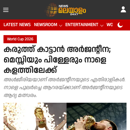
LATEST NEWS
NEWSROOM
ENTERTAINMENT
WORLD CUP
World Cup 2026
കരുത്ത് കാട്ടാൻ അർജൻ്റീന;
മെസ്സിയും പിള്ളേരും നാളെ
കളത്തിലേക്ക്
അൾജീരിയയാണ് അർജൻ്റീനയുടെ എതിരാളികൾ.
നാളെ പുലർച്ചെ ആറരയ്ക്കാണ് അർജൻ്റീനയുടെ
ആദ്യ മത്സരം.