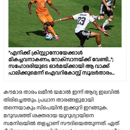
"എനിക്ക് ക്രിസ്റ്റ്യാനോയേക്കാൾ
മികച്ചവനാകണം, റോക്സാനയ്ക്ക് വേണ്ടി...";
സഹോദരിയുടെ ഓർമയ്ക്കായി ആ വാക്ക്
പാലിക്കുമെന്ന് ഐവറികോസ്റ്റ് സൂപ്പർതാരം...
കൗമാര താരം ലമീൻ യമാൽ ഇന്ന് ആദ്യ ഇലവിൽ
തിരിച്ചെത്തും. പ്രധാന താരങ്ങളുമായി
തന്നെയാകും സ്പെയിൻ ഇക്കുറി ഇറങ്ങുക.
മറുവശത്ത് ശക്തരായ യുറുഗ്വായിനെ
സമനിലയിൽ തളച്ചാണ് സൗദിയെത്തുന്നത്. ഏത്