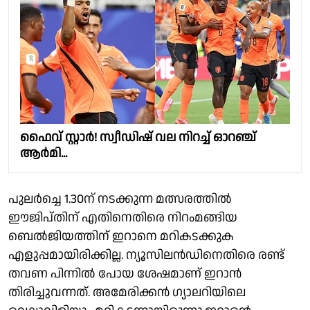
ഫൈവ് സ്റ്റാർ! സ്വീഡിഷ് വല നിറച്ച് ഓറഞ്ച്
ആർമി...
പുലർച്ചെ 1.30ന് നടക്കുന്ന മത്സരത്തിൽ
ഈജിപ്‌തിന് എതിനെതിരെ നിറംമങ്ങിയ
ബെൽജിയത്തിന് ഇറാനെ മറികടക്കുക
എളുപ്പമായിരിക്കില്ല. ന്യൂസിലൻഡിനെതിരെ രണ്ട്
തവണ പിന്നിൽ പോയ ശേഷമാണ് ഇറാൻ
തിരിച്ചുവന്നത്. അമേരിക്കൻ ഗ്യാലറിയിലെ