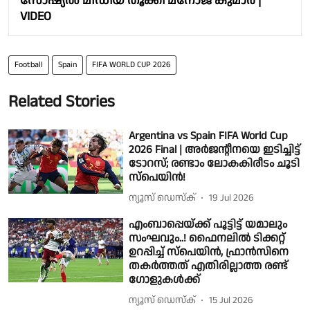
സോഷ്യൽ മീഡിയ തൂക്കി മനോജ് കുമാർ |
VIDEO
Football
Spain
FIFA WORLD CUP 2026
Related Stories
Argentina vs Spain FIFA World Cup
2026 Final | അർജൻ്റീനയെ ഇടിച്ചിട്ട്
ടോറസ്; രണ്ടാം ലോകകിരീടം ചൂടി
സ്പെയിൻ!
ന്യൂസ് ഡെസ്ക്
19 Jul 2026
എംബാപ്പെയ്ക്ക് പൂട്ടിട്ട് യമാലും
സം​ഘവും..! ഫൈനലിൽ ടിക്കറ്റ്
ഉറപ്പിച്ച് സ്പെയിൻ, ഫ്രാൻസിനെ
തകർത്തത് എതിരില്ലാത്ത രണ്ട്
ഗോളുകൾക്ക്
ന്യൂസ് ഡെസ്ക്
15 Jul 2026