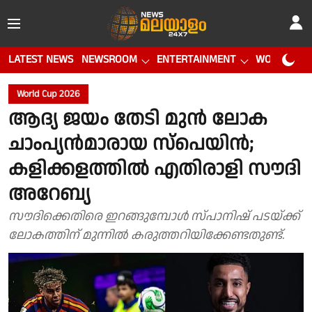
LATEST NEWS
NEWSROOM
ENTERTAINMENT
WORLD CUP
World Cup 2026
ആദ്യ ജയം തേടി മുൻ ലോക
ചാംപ്യൻമാരായ സ്പെയിൻ;
കളിക്കളത്തിൽ എതിരാളി സൗദി
അറേബ്യ
സൗദിക്കെതിരെ ഇറങ്ങുമ്പോൾ സ്പാനിഷ് പടയ്ക്ക്
ലോകത്തിന് മുന്നിൽ കരുത്തറിയിക്കേണ്ടതുണ്ട്.