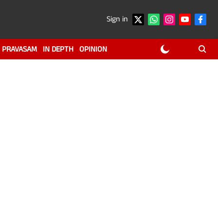
Sign in
PRAVASAM
IN DEPTH
OPINION