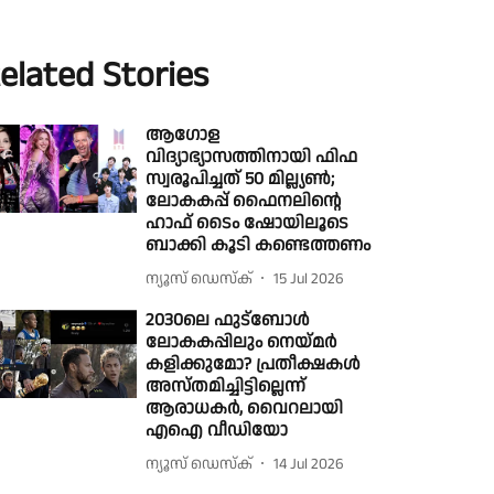
elated Stories
ആഗോള
വിദ്യാഭ്യാസത്തിനായി ഫിഫ
സ്വരൂപിച്ചത് 50 മില്ല്യൺ;
ലോകകപ്പ് ഫൈനലിൻ്റെ
ഹാഫ് ടൈം ഷോയിലൂടെ
ബാക്കി കൂടി കണ്ടെത്തണം
ന്യൂസ് ഡെസ്ക്
15 Jul 2026
2030ലെ ഫുട്ബോൾ
ലോകകപ്പിലും നെയ്മർ
കളിക്കുമോ? പ്രതീക്ഷകൾ
അസ്തമിച്ചിട്ടില്ലെന്ന്
ആരാധകർ, വൈറലായി
എഐ വീഡിയോ
ന്യൂസ് ഡെസ്ക്
14 Jul 2026