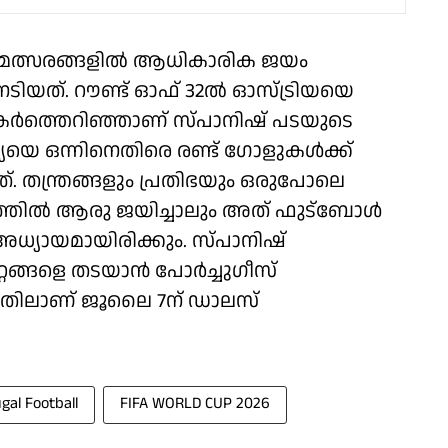
 മത്സരങ്ങളിൽ ആധികാരിക ജയം
 നേടിയത്. റൗണ്ട് ഓഫ് 32ൽ ഓസ്ട്രിയയെ
 തകർത്തെറിഞ്ഞാണ് സ്പാനിഷ് പടയുടെ
യെ ഒന്നിനെതിരെ രണ്ട് ഗോളുകൾക്ക്
. തന്ത്രങ്ങളും പ്രതിഭയും ഒരുപോലെ
ാട്ടത്തിൽ ആരു ജയിച്ചാലും അത് ഫുട്ബോൾ
്യായമായിരിക്കും. സ്പാനിഷ്
േറ്റങ്ങളെ തടയാൻ പോർച്ചുഗീസ്
തിലാണ് ജൂലൈ 7ന് ഡാലസ്
gal Football
FIFA WORLD CUP 2026