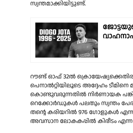
സ്വന്തമാക്കിയിട്ടുണ്ട്.
ജോട്ടയ
വാഹനാപക
റൗണ്ട് ഓഫ് 32ൽ ക്രൊയേഷ്യക്കെത
പെനാൽറ്റിയിലൂടെ അദ്ദേഹം ടീമിനെ മ
കൊണ്ടുവരുന്നതിൽ നിർണായക പങ്ക് വ
റെക്കോർഡുകൾ പലതും സ്വന്തം പ
തന്റെ കരിയറിൽ 976 ഗോളുകൾ എന്ന അവ
അവസാന ലോകകപ്പിൽ കിരീടം എന്ന ഉറ