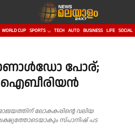
WORLD CUP
SPORTS
TECH
AUTO
BUSINESS
LIFE
SOCIAL
റൊണാൾഡോ പോര്;
നി ഐബീരിയൻ
ജയത്തിന് ലോകകപ്പിന്റെ വലിയ
ക്ഷ്യത്തോടെയാകും സ്പാനിഷ് പട