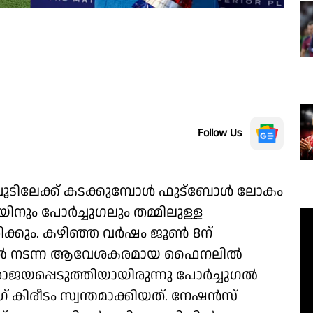
Follow Us
്ടർ ചൂടിലേക്ക് കടക്കുമ്പോൾ ഫുട്ബോൾ ലോകം
െയിനും പോർച്ചുഗലും തമ്മിലുള്ള
കും. കഴിഞ്ഞ വർഷം ജൂൺ 8ന്
യിൽ നടന്ന ആവേശകരമായ ഫൈനലിൽ
പരാജയപ്പെടുത്തിയായിരുന്നു പോർച്ചുഗൽ
 കിരീടം സ്വന്തമാക്കിയത്. നേഷൻസ്