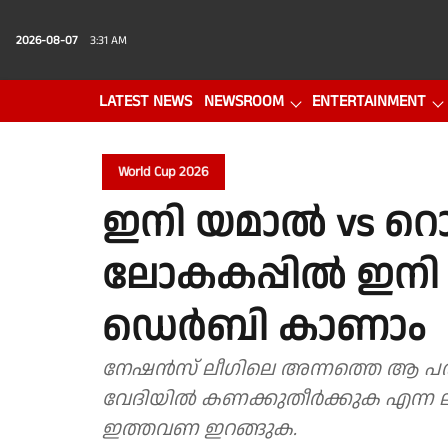
2026-08-07
3:31 AM
LATEST NEWS
NEWSROOM
ENTERTAINMENT
PHOTO GALLERY
VIDEO
World Cup 2026
ഇനി യമാൽ vs 
ലോകകപ്പിൽ ഇ
ഡെർബി കാണാം
നേഷൻസ് ലീഗിലെ അന്നത്തെ ആ പരാ
വേദിയിൽ കണക്കുതീർക്കുക എന്ന ല
ഇത്തവണ ഇറങ്ങുക.