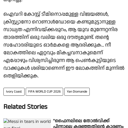
ഐവറി കോസ്റ്റ് ടീമിനൊപ്പമുള്ള വിജയങ്ങൾ,
ക്രിസ്റ്റ്യാനോ റൊണാൾഡോയെ കണ്ടുമുട്ടാനുള്ള
സാധ്യത എന്നിവയ്‌ക്കപ്പുറം, ആ യുവ മുന്നേറ്റനിര
താരത്തിന് ഒരു വലിയ ഒരു ദൗത്യമുണ്ട്. തൻ്റെ
സഹോദരിയുടെ ഓർമകളെ ആദരിക്കുക... നീ
ലോകത്തിലെ ഏറ്റവും മികച്ചവനാകുമെന്ന്
എപ്പോഴും വിശ്വസിച്ചിരുന്ന ആ പെൺകുട്ടിയുടെ
വാക്കുകൾ ശരിയാണെന്ന് ഈ ലോകത്തിന് മുന്നിൽ
തെളിയിക്കുക.
Ivory Coast
FIFA WORLD CUP 2026
Yan Diomande
Related Stories
"ഫൈനലിലെ തോൽവിക്ക്
പിന്നാലെ കരഞ്ഞതിൻ്റെ കാരണം