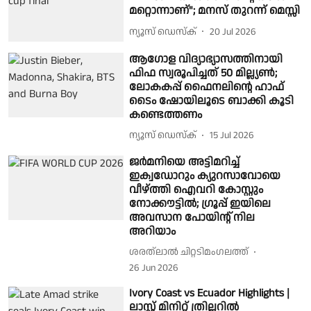
മറ്റൊന്നാണ്"; മനസ് തുറന്ന് മെസ്സി
ന്യൂസ് ഡെസ്ക്
20 Jul 2026
ആഗോള വിദ്യാഭ്യാസത്തിനായി
ഫിഫ സ്വരൂപിച്ചത് 50 മില്ല്യൺ;
ലോകകപ്പ് ഫൈനലിൻ്റെ ഹാഫ്
ടൈം ഷോയിലൂടെ ബാക്കി കൂടി
കണ്ടെത്തണം
ന്യൂസ് ഡെസ്ക്
15 Jul 2026
ജർമനിയെ അട്ടിമറിച്ച്
ഇക്വഡോറും ക്യുറസാവോയെ
വീഴ്ത്തി ഐവറി കോസ്റ്റും
നോക്കൗട്ടിൽ; ഗ്രൂപ്പ് ഇയിലെ
അവസാന പോയിൻ്റ് നില
അറിയാം
ശരത്‌ലാൽ ചിറ്റടിമംഗലത്ത്
26 Jun 2026
Ivory Coast vs Ecuador Highlights |
ലാസ്റ്റ് മിനിറ്റ് ത്രില്ലറിൽ