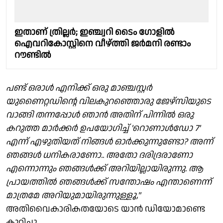
ഇതാണ് ത്രില്ലർ; ഇഞ്ച്വറി ടൈം ഗോളിൽ
ഐവറികോസ്റ്റിനെ വീഴ്ത്തി ജർമനി രണ്ടാം
റൗണ്ടിൽ
പണ്ട് ഒരാൾ എനിക്ക് ഒരു മാഞ്ചസ്റ്റർ
യുണൈറ്റഡിൻ്റെ വിലകുറഞ്ഞൊരു ജേഴ്സിയുടെ
വാങ്ങി തന്നപ്പോൾ ഞാൻ അതിന് പിന്നിൽ ഒരു
കറുത്ത മാർക്കർ ഉപയോഗിച്ച് 'റൊണാൾഡോ 7'
എന്ന് എഴുതിയത് നിങ്ങൾ ഓർക്കുന്നുണ്ടോ? അന്ന്
ഞങ്ങൾ ധനികരാണോ.. അതോ ദരിദ്രരാണോ
എന്നൊന്നും ഞങ്ങൾക്ക് അറിയില്ലായിരുന്നു. ആ
പ്രായത്തിൽ ഞങ്ങൾക്ക് സന്തോഷം എന്താണെന്ന്
മാത്രമേ അറിയുമായിരുന്നുള്ളൂ,"
അതിവൈകാരികതയോടെ യാൻ ഡിയോമാണ്ടെ
കുറിച്ചു.