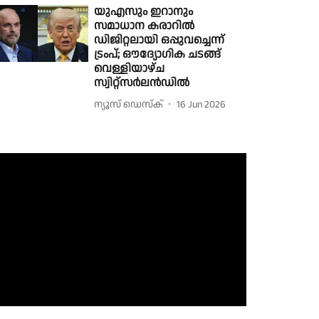
യുഎസും ഇറാനും
സമാധാന കരാറില്‍
ഡിജിറ്റലായി ഒപ്പുവച്ചെന്ന്
ട്രംപ്; ഔദ്യോഗിക ചടങ്ങ്
വെള്ളിയാഴ്ച
സ്വിറ്റ്‌സര്‍ലന്‍ഡില്‍
ന്യൂസ് ഡെസ്ക്
16 Jun 2026