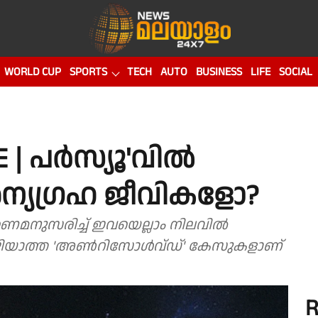
WORLD CUP
SPORTS
TECH
AUTO
BUSINESS
LIFE
SOCIAL
| പര്‍സ്യൂ'വില്‍
ന്യഗ്രഹ ജീവികളോ?
മനുസരിച്ച് ഇവയെല്ലാം നിലവില്‍
കഴിയാത്ത 'അണ്‍റിസോള്‍വ്ഡ്' കേസുകളാണ്
R