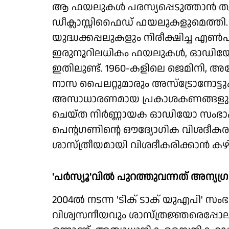
ആ ഫയലുകള്‍ പരസ്യപ്പെടുത്താന്‍ തുടങ
ഡീക്ലാസ്സിഫൈഡ് ഫയലുകളുമെത്തി. 
യുദ്ധക്കപ്പലുകളും നിരീക്ഷിച്ച എണ
ഇരുനൂറിലധികം ഫയലുകള്‍, ഓഡിയോ റെ
ഇതിലുണ്ട്. 1960-കളിലെ ജെമിനി, അപ്പ
നാസ പൈലറ്റുമാരും അസ്‌ട്രോനോട്ടുക
അസാധാരണമായ പ്രകാശകണങ്ങളും വസ്ത
ചെയ്ത നിര്‍ണ്ണായക ഓഡിയോ സംഭാഷ
പെന്റഗണിന്റെ ഔദ്യോഗിക വിശദീകരണ
ശാസ്ത്രീയമായി വിശദീകരിക്കാന്‍ 
'പര്‍സ്യൂ'വില്‍ പുറത്തുവന്നത് അന്
2004ല്‍ നടന്ന 'ടിക് ടാക് യുഎപി' സ
വിശ്വസനീയവും ശാസ്ത്രജ്ഞരെപ്പോ