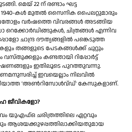
്ങി. മെയ് 22 ന് രണ്ടാം ഘട്ട
1940-കള്‍ മുതല്‍ സൈനിക പൈലറ്റുമാരും
്‍പതോളം വര്‍ഷത്തെ വിവരങ്ങള്‍ അടങ്ങിയ
ക്കോര്‍ഡിങ്ങുകള്‍, ചിത്രങ്ങള്‍ എന്നിവ
ോളോ ചാന്ദ്ര ദൗത്യങ്ങളില്‍ പങ്കെടുത്ത
ളും തങ്ങളുടെ പേടകങ്ങള്‍ക്ക് ചുറ്റും
ുക്കളും കണ്ടതായി റിപ്പോര്‍ട്ട്
ണങ്ങളും ഇതിലൂടെ പുറത്തുവന്നു.
മനുസരിച്ച് ഇവയെല്ലാം നിലവില്‍
കഴിയാത്ത 'അണ്‍റിസോള്‍വ്ഡ്' കേസുകളാണ്.
യഗ്രഹ ജീവികളോ?
ംഭവം യുഎഫ്ഒ ചരിത്രത്തിലെ ഏറ്റവും
ലും ആശയക്കുഴപ്പത്തിലാക്കിയതുമായ