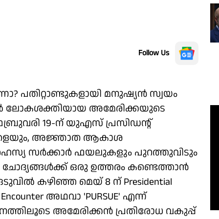
Follow Us
ാണോ? പതിറ്റാണ്ടുകളായി മനുഷ്യന്‍ സ്വയം
വില്‍ ലോകശക്തിയായ അമേരിക്കയുടെ
ബ്രുവരി 19-ന് യുഎസ് പ്രസിഡന്റ്
വികളെയും, അജ്ഞാത ആകാശ
ഹസ്യ സര്‍ക്കാര്‍ ഫയലുകളും പുറത്തുവിടും
 ചോദ്യങ്ങള്‍ക്ക് ഒരു ഉത്തരം കണ്ടെത്താന്‍
ല്‍ കഴിഞ്ഞ മെയ് 8 ന് Presidential
AP Encounter അഥവാ 'PURSUE' എന്ന്
ാനത്തിലൂടെ അമേരിക്കന്‍ പ്രതിരോധ വകുപ്പ്