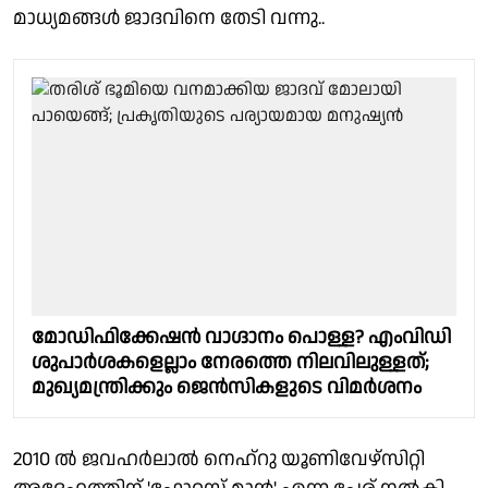
മാധ്യമങ്ങള്‍ ജാദവിനെ തേടി വന്നു..
മോഡിഫിക്കേഷന്‍ വാഗ്ദാനം പൊള്ള? എംവിഡി
ശുപാര്‍ശകളെല്ലാം നേരത്തെ നിലവിലുള്ളത്;
മുഖ്യമന്ത്രിക്കും ജെന്‍സികളുടെ വിമര്‍ശനം
2010 ല്‍ ജവഹര്‍ലാല്‍ നെഹ്‌റു യൂണിവേഴ്‌സിറ്റി