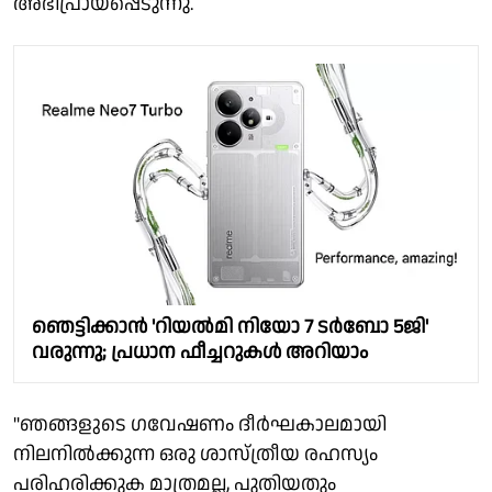
അഭിപ്രായപ്പെടുന്നു.
ഞെട്ടിക്കാൻ 'റിയൽമി നിയോ 7 ടർബോ 5ജി'
വരുന്നു; പ്രധാന ഫീച്ചറുകൾ അറിയാം
"ഞങ്ങളുടെ ഗവേഷണം ദീർഘകാലമായി
നിലനിൽക്കുന്ന ഒരു ശാസ്ത്രീയ രഹസ്യം
പരിഹരിക്കുക മാത്രമല്ല, പുതിയതും