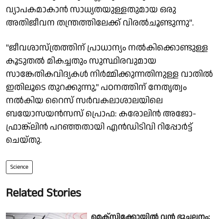
വ്യാപകമാകാൻ സാധ്യതയുള്ളതുമായ ഒരു
അതിജീവന തന്ത്രത്തിലേക്ക് വിരൽചൂണ്ടുന്നു".
"ജീവശാസ്ത്രത്തിന് പ്രാധാന്യം നൽകിക്കൊണ്ടുള്ള
കൂടുതൽ മികച്ചതും സുസ്ഥിരവുമായ
സാങ്കേതികവിദ്യകൾ നിർമ്മിക്കുന്നതിനുള്ള വാതിൽ
ഇതിലൂടെ തുറക്കുന്നു," പഠനത്തിന് നേതൃത്വം
നൽകിയ റൈസ് സർവകലാശാലയിലെ
ബയോസയൻസസ് പ്രൊഫ: കരോലിൻ അജോ-
ഫ്രാങ്ക്ലിൻ പറഞ്ഞതായി എൻഡിടിവി റിപ്പോർട്ട്
ചെയ്തു.
Science
Related Stories
മെക്സിക്കോയിൽ വൻ ഭൂചലനം;