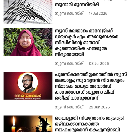
സുനാമി മുന്നറിയിപ്പ്
ന്യൂസ് ഡെസ്ക്
17 Jul 2026
ന്യൂസ് മലയാളം മാനേജിംഗ്
ഡയറക്ടർ എം. അബൂബക്കർ
സിദ്ധീഖിൻ്റെ മാതാവ്
കുഞ്ഞായിഷ ഹജ്ജുമ്മ
നിര്യാതയായി
ന്യൂസ് ഡെസ്ക്
08 Jul 2026
പുരസ്കാരത്തിളക്കത്തിൽ ന്യൂസ്
മലയാളം; സുരേന്ദ്രന്‍ നീലേശ്വരം
സ്മാരക മാധ്യമ അവാര്‍ഡ്
കാസർഗോഡ് ബ്യൂറോ ചീഫ്
രതീഷ് വാസുദേവന്
ന്യൂസ് ഡെസ്ക്
29 Jun 2026
വൈദ്യുതി നിയന്ത്രണം തുടരും!
ഒഴിവാക്കാനാകാത്ത
സാഹചര്യമെന്ന് കെഎസ്ഇബി