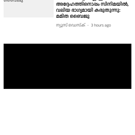
അദ്ദേഹത്തിനൊപ്പം സിനിമയിൽ,
വലിയ ഭാഗ്യമായി കരുതുന്നു:
മമിത ബൈജു
ന്യൂസ് ഡെസ്ക്
3 hours ago