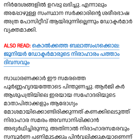
നിർദേശങ്ങളിൽ ഉറപ്പു ലഭിച്ചു. എന്നാലും
അപ്പോഴുള്ള സംസ്ഥാന സർക്കാരിൻ്റെ ശരീരഭാഷ
അത്ര പോസിറ്റീവ് ആയിരുന്നില്ലെന്നും ഡോക്ടർമാർ
വ്യക്തമാക്കി.
ALSO READ:
കൊൽക്കത്ത ബലാത്സം​ഗക്കൊല:
ജൂനിയർ ഡോക്ടർമാരുടെ നിരാഹാരം പത്താം
ദിവസവും
സാധാരണക്കാർ ഈ സമരത്തെ
പൂർണ്ണഹൃദയത്തോടെ പിന്തുണച്ചു. ആർജി കർ
ആശുപത്രിയിലെ ഇരയായ സഹോദരിയുടെ
മാതാപിതാക്കളും ആരോഗ്യം
മോശമായിക്കൊണ്ടിരിക്കുന്നത് കണക്കിലെടുത്ത്
നിരാഹാര സമരം അവസാനിപ്പിക്കാൻ
അഭ്യർഥിച്ചിരുന്നു. അതിനാൽ നിരാഹാരസമരവും
സമ്പൂർണ പണിമുടക്കും പിൻവലിക്കുകയാണെന്ന്