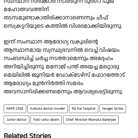
സംസ്ഥാന സർക്കാർ നടത്തുന്ന ദുർഗാ പൂജ
മഹോത്സവത്തിന്
തടസമുണ്ടാകാതിരിക്കാനാണെന്നും ചീഫ്
സെക്രട്ടറിയുടെ കത്തിൽ വിശദമാക്കിയിരുന്നു.
ഇന്ന് സംസ്ഥാന ആരോഗ്യ വകുപ്പിൻ്റെ
ആസ്ഥാനമായ സ്വസ്ഥ്യഭവനിൽ വെച്ച് വിഷയം
സംബന്ധിച്ച് ചർച്ച നടത്താമെന്നും അദ്ദേഹം
അറിയിച്ചിരുന്നു. മനോജ് പന്ത് അയച്ച മറ്റൊരു
മെയിലിൽ ജൂനിയർ ഡോക്‌ടേഴ്‌സ് ഫോറത്തോട്
ആരോഗ്യം മുൻനിർത്തി സമരം
അവസാനിപ്പിക്കണമെന്നും ആവശ്യപ്പെട്ടിരുന്നു.
RAPE CASE
Kolkata doctor murder
RG Kar hospital
Hunger Strike
Junior doctor
Fast-unto-death
Chief Minister Mamata Banerjee
Related Stories