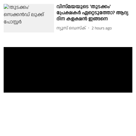
വിസ്മയയുടെ 'തുടക്കം'
പ്രേക്ഷകർ ഏറ്റെടുത്തോ? ആദ്യ
ദിന കളക്ഷൻ ഇങ്ങനെ
ന്യൂസ് ഡെസ്ക്
2 hours ago