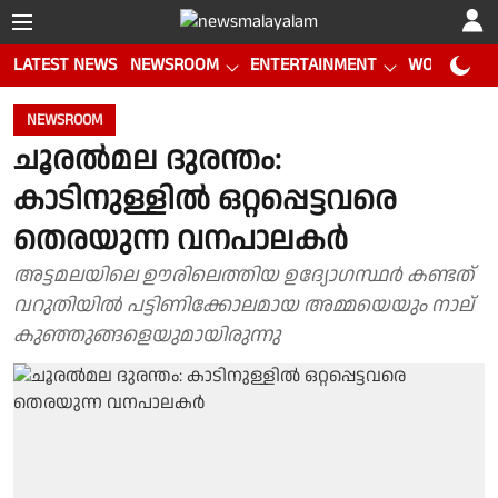
LATEST NEWS
NEWSROOM
ENTERTAINMENT
WORLD CUP
NEWSROOM
ചൂരല്‍മല ദുരന്തം:
കാടിനുള്ളിൽ ഒറ്റപ്പെട്ടവരെ
തെരയുന്ന വനപാലകർ
അട്ടമലയിലെ ഊരിലെത്തിയ ഉദ്യോഗസ്ഥർ കണ്ടത്
വറുതിയിൽ പട്ടിണിക്കോലമായ അമ്മയെയും നാല്
കുഞ്ഞുങ്ങളെയുമായിരുന്നു