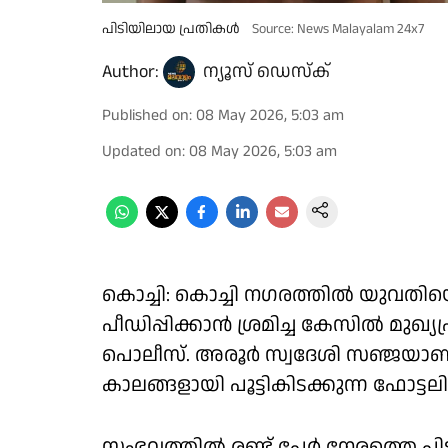
പിടിയിലായ പ്രതികൾ
Source: News Malayalam 24x7
Author:
ന്യൂസ് ഡെസ്ക്
Published on
:
08 May 2026, 5:03 am
Updated on
:
08 May 2026, 5:03 am
കൊച്ചി: കൊച്ചി നഗരത്തിൽ യുവതിയെ 
പീഡിപ്പിക്കാൻ ശ്രമിച്ച കേസിൽ മു
പൊലീസ്. അരൂർ സ്വദേശി സഞ്ജയാണ
കാലങ്ങളായി പൂട്ടികിടക്കുന്ന ഫോട്
സംഭവത്തിൽ രണ്ട് പേർ നേരത്തെ പിട