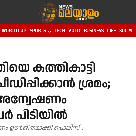
WORLD CUP
SPORTS
TECH
AUTO
BUSINESS
LIFE
SOCIAL
യെ കത്തികാട്ടി
ീഡിപ്പിക്കാൻ ശ്രമം;
ി അന്വേഷണം
േർ പിടിയിൽ
ണം ഊർജിതമാക്കി പൊലീസ്...