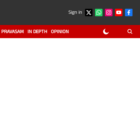
Sign in
PRAVASAM
IN DEPTH
OPINION