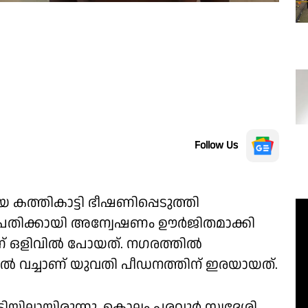
Follow Us
കത്തികാട്ടി ഭീഷണിപ്പെടുത്തി
ഖ്യപ്രതിക്കായി അന്വേഷണം ഊർജിതമാക്കി
് ഒളിവിൽ പോയത്. നഗരത്തിൽ
ടലിൽ വച്ചാണ് യുവതി പീഡനത്തിന് ഇരയായത്.
ിയിലായിരുന്നു. കൊല്ലം പരവൂർ സ്വദേശി