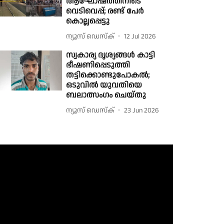
ആഘോഷത്തിനിടെ
വെടിവെപ്പ്; രണ്ട് പേർ
കൊല്ലപ്പെട്ടു
ന്യൂസ് ഡെസ്ക്
12 Jul 2026
സ്വകാര്യ ദൃശ്യങ്ങൾ കാട്ടി
ഭീഷണിപ്പെടുത്തി
തട്ടിക്കൊണ്ടുപോകൽ;
ഒടുവിൽ യുവതിയെ
ബലാത്സംഗം ചെയ്തു
ന്യൂസ് ഡെസ്ക്
23 Jun 2026