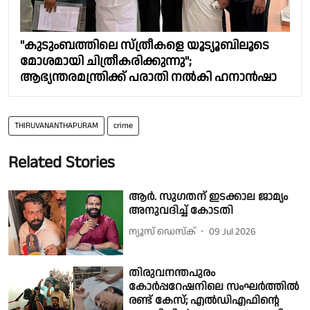
"കുടുംബത്തിലെ സ്ത്രീകളെ യൂട്യൂബിലൂടെ
മോശമായി ചിത്രീകരിക്കുന്നു";
ആഭ്യന്തരമന്ത്രിക്ക് പരാതി നൽകി ഹനാൻഷാ
THIRUVANANTHAPURAM
crime
Related Stories
ആർ. സു​ഗതന് ഇടക്കാല ജാമ്യം
അനുവദിച്ച് കോടതി
ന്യൂസ് ഡെസ്ക്
09 Jul 2026
തിരുവനന്തപുരം
കോർപ്പറേഷനിലെ സംഘർത്തിൽ
രണ്ട് കേസ്; എൽഡിഎഫിന്റെ