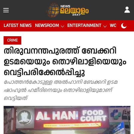
LATEST NEWS
NEWSROOM
ENTERTAINMENT
WORLD CUP
CRIME
തിരുവനന്തപുരത്ത് ബേക്കറി
ഉടമയെയും തൊഴിലാളിയെയും
വെട്ടിപരിക്കേൽപ്പിച്ചു
പോത്തൻകോടുള്ള അൽഹാനി ബേക്കറി ഉടമ
ഷാഹുൽ ഹമീദിനെയും തൊഴിലാളിയുമാണ്
വെട്ടിയത്