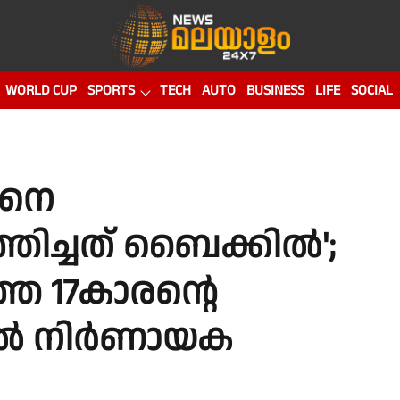
WORLD CUP
SPORTS
TECH
AUTO
BUSINESS
LIFE
SOCIAL
ിനെ
തിച്ചത് ബൈക്കിൽ';
െ 17കാരൻ്റെ
ൽ നിർണായക