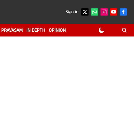
Sign in
PRAVASAM
IN DEPTH
OPINION