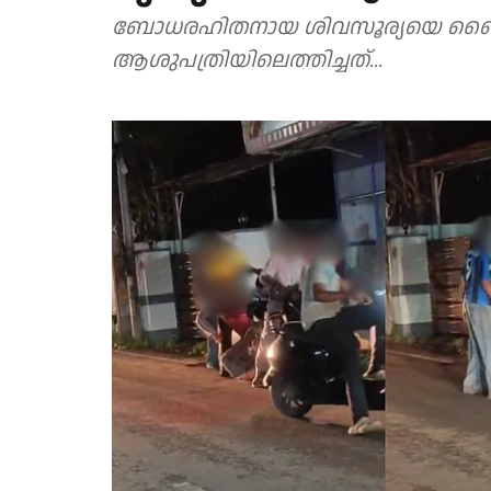
ബോധരഹിതനായ ശിവസൂര്യയെ ബൈക
ആശുപത്രിയിലെത്തിച്ചത്...