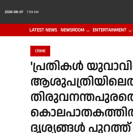
2026-08-07
7:09 AM
LATEST NEWS
NEWSROOM
ENTERTAINMENT
PHOTO GALLERY
VIDEO
CRIME
'പ്രതികൾ യുവാവ
ആശുപത്രിയിലെത്
തിരുവനന്തപുരത്ത
കൊലപാതകത്തി
ദൃശ്യങ്ങൾ പുറത്ത്