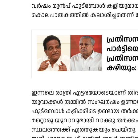
വർഷം മുൻപ് ഫുട്ബോൾ കളിയുമായി 
കൊലപാതകത്തിൽ കലാശിച്ചതെന്ന് 
പ്രതിസന
പാർട്ടിയ
പ്രതിസന
കഴിയും:
ഇന്നലെ രാത്രി എട്ടരയോടെയാണ് തിര
യുവാക്കൾ തമ്മിൽ സംഘർഷം ഉണ്ടായ
ഫുട്ബോൾ കളിക്കിടെ ഉണ്ടായ തർക
മറ്റൊരു യുവാവുമായി വാക്കു തർക്
സ്ഥലത്തേക്ക് എത്തുകയും ചെയ്തു.