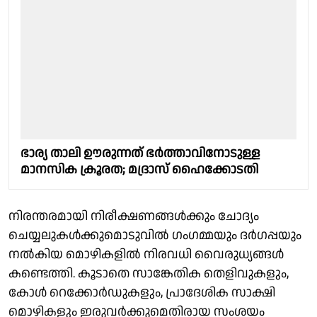
ഭാര്യ താലി ഊരുന്നത് ഭർത്താവിനോടുള്ള
മാനസിക ക്രൂരത; മദ്രാസ് ഹൈക്കോടതി
നിരന്തരമായി നിരീക്ഷണങ്ങൾക്കും ചോദ്യം
ചെയ്യലുകൾക്കുമൊടുവിൽ ഗംഗമ്മയും ദർഗപ്പയും
നൽകിയ മൊഴികളിൽ നിരവധി വൈരുധ്യങ്ങൾ
കണ്ടെത്തി. കൂടാതെ സാങ്കേതിക തെളിവുകളും,
കോൾ റെക്കോർഡുകളും, പ്രാദേശിക സാക്ഷി
മൊഴികളും ഇരുവർക്കുമെതിരായ സംശയം