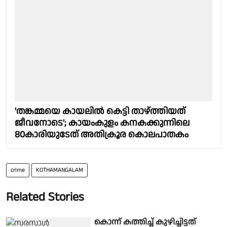
'തങ്കമ്മയെ കായലിൽ കെട്ടി താഴ്ത്തിയത്
ജീവനോടെ'; കായംകുളം കനകക്കുന്നിലെ
80കാരിയുടേത് അതിക്രൂര കൊലപാതകം
crime
KOTHAMANGALAM
Related Stories
കൊന്ന് കത്തിച്ച് കുഴിച്ചിട്ടത്