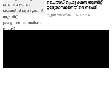
ചൈൽഡ് പ്രൊട്ടക്ഷൻ യൂണിറ്റ്
ഉദ്യോഗസ്ഥനെതിരെ നടപടി
ന്യൂസ് ഡെസ്ക്
12 Jun 2026