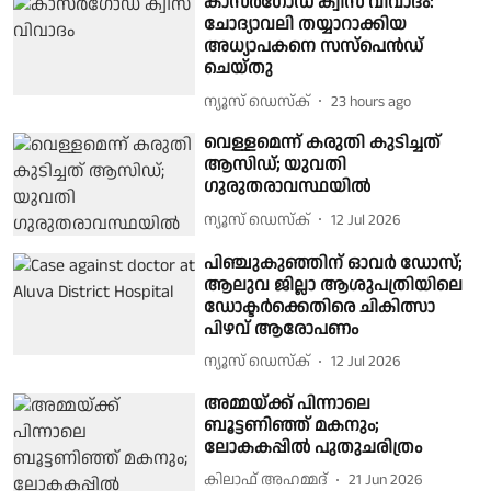
കാസർഗോഡ് ക്വിസ് വിവാദം:
ചോദ്യാവലി തയ്യാറാക്കിയ
അധ്യാപകനെ സസ്പെൻഡ്
ചെയ്തു
ന്യൂസ് ഡെസ്ക്
23 hours ago
വെള്ളമെന്ന് കരുതി കുടിച്ചത്
ആസിഡ്; യുവതി
ഗുരുതരാവസ്ഥയില്‍
ന്യൂസ് ഡെസ്ക്
12 Jul 2026
പിഞ്ചുകുഞ്ഞിന് ഓവർ ഡോസ്;
ആലുവ ജില്ലാ ആശുപത്രിയിലെ
ഡോക്ടർക്കെതിരെ ചികിത്സാ
പിഴവ് ആരോപണം
ന്യൂസ് ഡെസ്ക്
12 Jul 2026
അമ്മയ്ക്ക് പിന്നാലെ
ബൂട്ടണിഞ്ഞ് മകനും;
ലോകകപ്പിൽ പുതുചരിത്രം
കിലാഫ് അഹമ്മദ്
21 Jun 2026