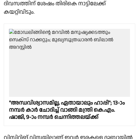
ദിവസത്തിന് ശേഷം തിരികെ നാട്ടിലേക്ക്
കയറ്റിവിടും.
"അന്ധവിശ്വാസമില്ല, ഏതായാലും ഹാപ്പി"; 13-ാം
നമ്പർ കാർ ചോദിച്ച് വാങ്ങി മന്ത്രി കെ.എം.
ഷാജി, 9-ാം നമ്പർ ചെന്നിത്തലയ്ക്ക്
വിസിറ്റിങ് വിസയിലാണ് ഇവർ ഇരകളെ ദുബായിൽ